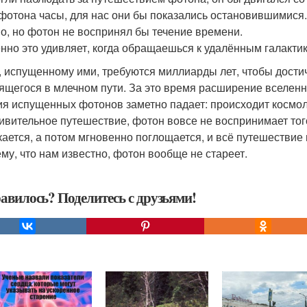
 фотона часы, для нас они бы показались остановившимися.
о, но фотон не воспринял бы течение времени.
нно это удивляет, когда обращаешься к удалённым галакти
, испущенному ими, требуются миллиарды лет, чтобы достич
ящегося в млечном пути. За это время расширение вселенно
ия испущенных фотонов заметно падает: происходит космол
дивительное путешествие, фотон вовсе не воспринимает тог
кается, а потом мгновенно поглощается, и всё путешествие
ему, что нам известно, фотон вообще не стареет.
авилось? Поделитесь с друзьями!