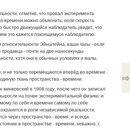
ьности, отметив, что провал эксперимента
ия времени можно объяснить, если скорость
что быстро движущийся наблюдатель увидит, что
чем это кажется покоящемуся наблюдателю.
и относительности Эйнштейна, ваши часы - если
 продавца - почти на две наносекунды
ности, хотя они в обычных условиях и малы,
е, и не только перемещаются вперёд во времени.
⇨
единую ткань пространства - времени.
минковский в 1908 году, после чего он записал:
 выросли на почве экспериментальной физики, и
амому по себе и времени самому по себе
 сохранится в роли независимой реальности.
ся через пространство - время, и всегда
ояние в пространстве - времени, неважно, с