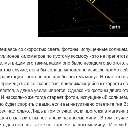
ещаясь со скоростью света, фотоны, испущенные солнцем, 
иллионов километров по пустому космосу - это не препятствие
е, мы видим его таким, каким оно было незадолго до этого, 
в том случае, если бы солнце мгновенно исчезло прямо сейча
 гравитации - пока не прошли бы восемь минут. Но как это в
перемещаться со скоростью, приближающейся к скорости св
ляется, а длина увеличивается. Однако же фотоны двигаютс
. И насколько же тогда стареет фотон, испущенный солнцем,
о будет спорить с вами, если вы интуитивно ответите "на В
рел настолько. Лишь в том случае, если прогулка в магазин д
шли в магазин, вы постарели на восемь минут. В том случае
ин, для него вы также постареете на восемь минут. И если