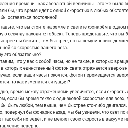
еления времени - как абсолютной величины - это же было б
ли бы, что время идёт с одной скоростью в любых обстоятел
 бы оставаться постоянной.
тавьте, что вы стоите на земле и светите фонарём в одном 
вую секунду находится объект. Теперь представьте, что вы 
ыстрее вы бежите, тем быстрее, по вашему мнению, должен 
нной со скоростью вашего бега.
у это обязательно?
тавим, что у вас с собой часы, но не такие, в которых вра
, в которых единственный фотон света отражается вверх-вн
лучае, если ваши часы покоятся, фотон перемещается вверх
ются, то как изменится ситуация?
дно, время между отражениями увеличится, если скорость с
ом, если бы время текло с одинаковой скоростью для всех, в
 бы быть любой, тем выше, чем быстрее кто-либо двигался. 
о, повернул бы фонарик назад, мы бы увидели, что свет почт
т так себя не ведёт, и не меняет свою скорость в вакууме н
тавление неверно.