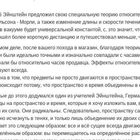
5 Эйнштейн предложил свою специальную теорию относител
льсона - Морли, а также изменение длины и скорости течен
 в вакууме будет универсальной константой, с. это значит, 
ошёл более короткую дистанцию и путешествовал меньше, 
мом деле, после вашего похода в магазин, благодаря теори
и были идеально точными и изначально совпадали с часами
вали бы относительно часов продавца. Эффекты относитель
вуют всегда.
на в том, что предметы не просто двигаются в пространств
роисходит потому, что пространство и время объединены в 
ые до этого додумался один из учителей Эйнштейна, Герман 
ды на пространство и время, которые я хочу изложить вам,
м их сила. Они радикальны. Следовательно, пространству с
но исчезнуть в тенях, и только лишь объединение их двоих
ает это следующим образом: все и всё сущее всегда двигают
елённым образом: вы перемещаетесь на определённое расст