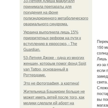
33-Летняя Алиша макдугалл
принимала препараты для
похудения на фоне
полиэндокринного метаболического
овариального синдрома.
Украина выполнила лишь 15%
приоритетных реформ на пути к
Перем
вступлению в евросоюз, - The
150 м
Guardian.
солнц
53-Летняя Джоке - одна из многих
Лишь 
женщин, которым помог фонд Spijt
из-за
van Tattoo, основанный в
если 
Роттердаме.
замед
света
Это не фотография, а картина!
Сложн
Жительница Башкирии больше не
поста
может иметь детей после того, как
вы по
медики сделали ей аборт на
магаз