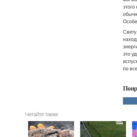
этого
обычн
Особе
Свету
наход
энерг
это у
испус
по вс
Понр
Читайте также