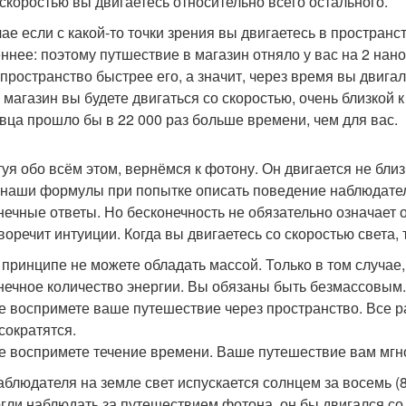
 скоростью вы двигаетесь относительно всего остального.
чае если с какой-то точки зрения вы двигаетесь в пространс
ннее: поэтому путшествие в магазин отняло у вас на 2 нан
 пространство быстрее его, а значит, через время вы двигал
 магазин вы будете двигаться со скоростью, очень близкой к с
вца прошло бы в 22 000 раз больше времени, чем для вас.
уя обо всём этом, вернёмся к фотону. Он двигается не близк
 наши формулы при попытке описать поведение наблюдател
нечные ответы. Но бесконечность не обязательно означает о
оречит интуиции. Когда вы двигаетесь со скоростью света, то
в принципе не можете обладать массой. Только в том случа
нечное количество энергии. Вы обязаны быть безмассовым.
не воспримете ваше путешествие через пространство. Все 
сократятся.
не воспримете течение времени. Ваше путешествие вам мг
блюдателя на земле свет испускается солнцем за восемь (8: 
гли наблюдать за путешествием фотона, он бы двигался со 