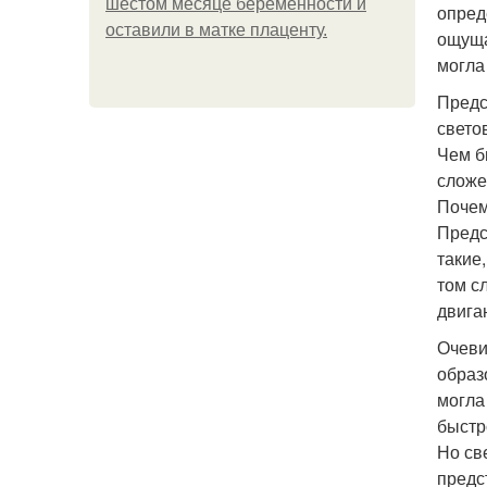
шестом месяце беременности и
опред
оставили в матке плаценту.
ощуща
могла
Предс
свето
Чем б
сложе
Почем
Предс
такие
том с
двига
Очеви
образ
могла
быстр
Но све
предс