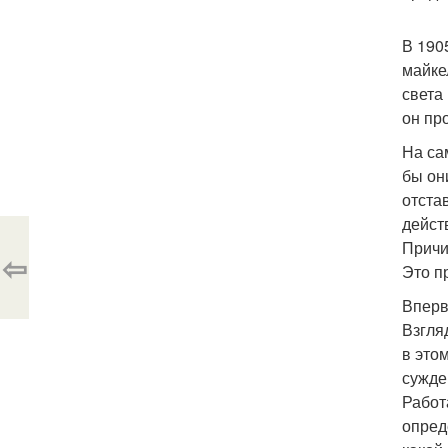
В 190
майке
света
он пр
На са
бы он
отста
дейст
Причи
⇦
Это п
Вперв
Взгля
в это
сужде
Работ
опред