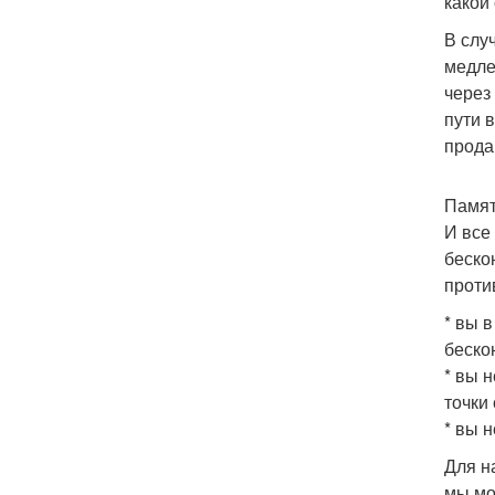
какой
В слу
медле
через
пути в
прода
Памят
И все
беско
против
* вы 
беско
* вы 
точки 
* вы 
Для на
мы мо