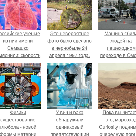
оссийские ученые
Это невероятное
Машина сбил
из нии имени
фото было сделано
людей на
Семашко
в чернобыле 24
пешеходном
ыяснили: скорость
апреля 1997 года.
переходе в Омс
тарения напрямую
пострадали 
зависит от
человек.
остояния сосудов
и работы сердца.
Физики
У вич и рака
Пока вы читае
существование
обнаружили
это, марсохо
глюбола - новой
одинаковый
Curiosity подни
формы материи
препятствующий
очередную пор