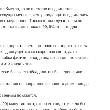
тве быстро, то по времени вы двигаетесь
осекунды меньше, чем у продавца: вы двигались
ись медленнее. Только в том случае, если по
корости света - около 99, 9% от с - то для
о к скорости света, но точно со скоростью света.
я, движущегося со скоростью света, дают
шибки физики - иногда она означает, что физика
 это значит, что:
е, если бы вы ею обладали, вы бы переносили
расстояния по направлению вашего движения до
новенным покажется.
20) минут до того, как он его видит, и если бы
скоростью света всю дорогу. Но будь на борту