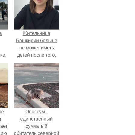
а
Жительница
Башкирии больше
не может иметь
ке,
детей после того,
8
как медики сделали
ей аборт на шестом
месяце
беременности и
оставили в матке
плаценту.
те
Опоссум -
д
единственный
мает
сумчатый
цию
обитатель северной