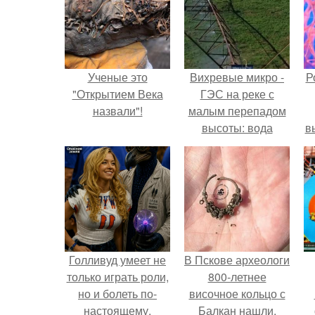
Ученые это
Вихревые микро -
Р
"Открытием Века
ГЭС на реке с
назвали"!
малым перепадом
высоты: вода
в
закручивается в
с
бетонной камере и
вращает
с
вертикальную
турбину.
Голливуд умеет не
В Пскове археологи
только играть роли,
800-летнее
но и болеть по-
височное кольцо с
настоящему.
Балкан нашли.