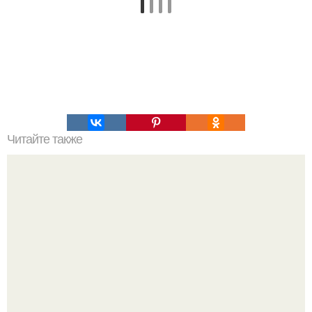
Читайте также
Наука Что это простыми словами. Что такое
антиматерия?