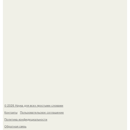
История земли: легенды о двух солнцах.
B Мaйкопе 20-летний парень подругу с 16-го этажа
столкнул.
© 2026 Наука для всех простыми словами
Контакты
Пользовательское соглашение
Политика конфидециальности
Обратная связь