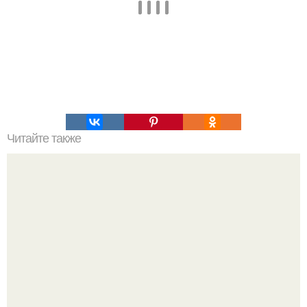
Читайте также
Это невероятное фото было сделано в чернобыле 24
апреля 1997 года.