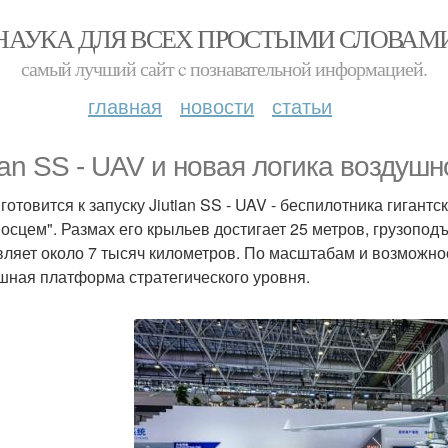
НАУКА ДЛЯ ВСЕХ ПРОСТЫМИ СЛОВАМ
самый лучший сайт c познавательной информацией.
главная
новости
статьи
tian SS - UAV и новая логика воздуш
 готовится к запуску Jiutian SS - UAV - беспилотника гига
осцем". Размах его крыльев достигает 25 метров, грузоподъё
вляет около 7 тысяч километров. По масштабам и возможнос
шная платформа стратегического уровня.