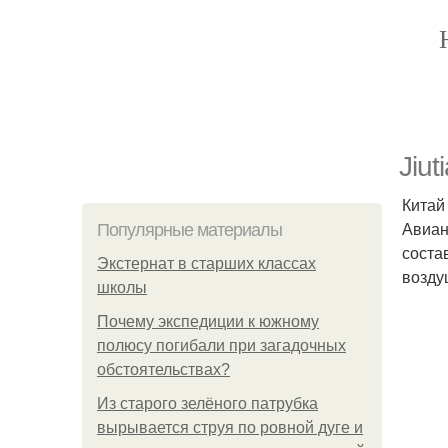
Jiu
Китай
Авиан
Популярные материалы
соста
Экстернат в старших классах
возду
школы
Почему экспедиции к южному
полюсу погибали при загадочных
обстоятельствах?
Из старого зелёного патрубка
вырывается струя по ровной дуге и