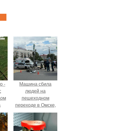
о -
Машина сбила
с
людей на
дом
пешеходном
а
переходе в Омске,
 в
пострадали 8
е и
человек.