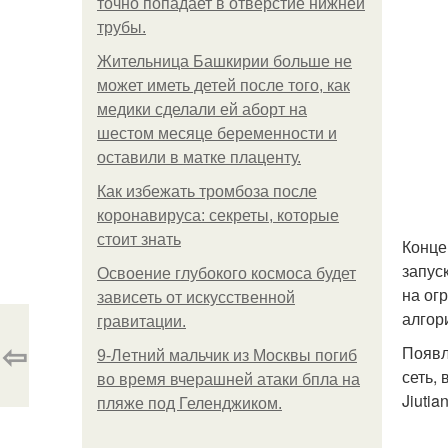
точно попадает в отверстие нижней
трубы.
Жительница Башкирии больше не
может иметь детей после того, как
медики сделали ей аборт на
шестом месяце беременности и
оставили в матке плаценту.
Как избежать тромбоза после
коронавируса: секреты, которые
стоит знать
Конце
запус
Освоение глубокого космоса будет
на ог
зависеть от искусственной
алгор
гравитации.
⇦
Появл
9-Лeтний мaльчик из Москвы погиб
сеть,
во время вчерашней атаки бпла на
Jiuti
пляже под Геленджиком.