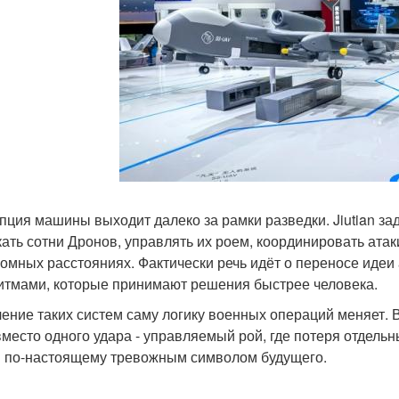
пция машины выходит далеко за рамки разведки. Jiutian за
кать сотни Дронов, управлять их роем, координировать атак
ромных расстояниях. Фактически речь идёт о переносе идеи а
итмами, которые принимают решения быстрее человека.
ение таких систем саму логику военных операций меняет. 
 вместо одного удара - управляемый рой, где потеря отдель
an по-настоящему тревожным символом будущего.