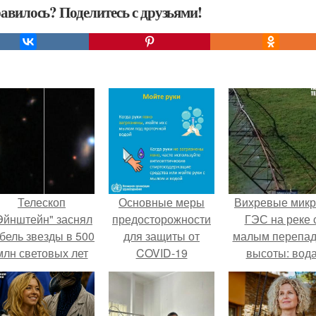
авилось? Поделитесь с друзьями!
Телескоп
Основные меры
Вихревые микр
Эйнштейн" заснял
предосторожности
ГЭС на реке 
бель звезды в 500
для защиты от
малым перепа
млн световых лет
COVID-19
высоты: вод
от земли.
закручивается
бетонной камер
вращает