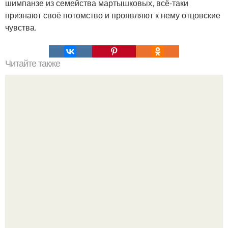
шимпанзе из семейства мартышковых, всё-таки
признают своё потомство и проявляют к нему отцовские
чувства.
Читайте также
Как выиграть в шахматы за несколько ходов. Как
выиграть шахматную партию за несколько ходов, если
вы не умеете играть.