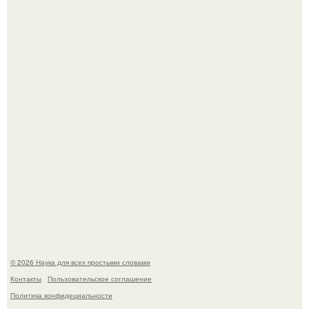
Голливуд умеет не только играть роли, но и болеть по-
настоящему.
В участника сво ударила молния, когда он был на
лошади.
© 2026 Наука для всех простыми словами
Контакты
Пользовательское соглашение
Политика конфидециальности