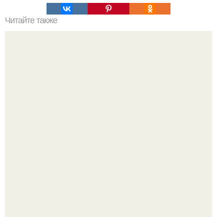
Читайте также
Это невероятное фото было сделано в чернобыле 24
апреля 1997 года.
Универсальный помощник для дома и офиса: робот