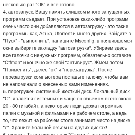
несколько раз "ОК" и все готово.
4. автозапуск. Вашу память слишком много запущенных
программ съедает. При установке каких-либо программ
очень часто они добавляются в автозагрузку - это такие
программы как, Аська, Utorrent и много других. Зайдите в
"Пуск" - "выполнить", напишите Msconfig, в появившемся
окне выберите закладку "автозагрузка". Убираем здесь
все галочки с ненужных программ, обязательно оставьте
"Ctfmon" и конечно же свой "антивирус". Жмем потом
"Применить", далее "ок" и "перезагрузка". После
перезагрузки компьютера поставьте галочку, чтобы вам
не напоминали о внесенных вами изменениях.
5. перегружен системный жесткий диск. Локальный диск
"С", является системных и чаще он объемом всего около
20 - 30 гигабайт, а некоторые люди держат огромные
папки с музыкой и фильмами на рабочем столе, а ведь
то, что лежит на рабочем столе занимает место на диске
"с". Храните большой объем на других дисках!
6. вирусы. Такие вирусы, как "Салиты", затормаживают