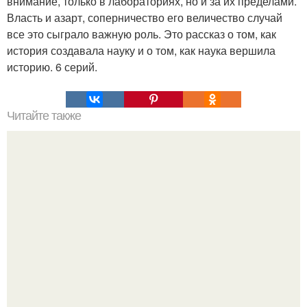
внимание, только в лабораториях, но и за их пределами.
Власть и азарт, соперничество его величество случай
все это сыграло важную роль. Это рассказ о том, как
история создавала науку и о том, как наука вершила
историю. 6 серий.
Читайте также
Алексей Ананенко Валерий Беспалов и Борис Баранов.
Забытые герои. Чернобыльские дайверы.