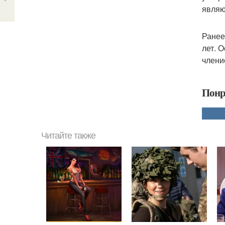
являю
Ранее
лет. 
членис
Понр
Читайте также