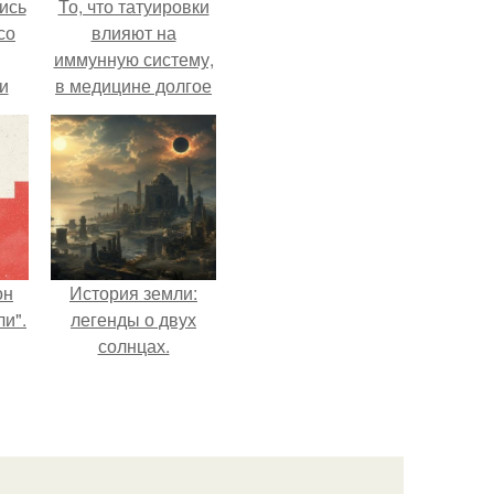
ись
То, что татуировки
со
влияют на
иммунную систему,
и
в медицине долгое
всё
время
рассматривалось
о
лишь как гипотеза.
ган
он
История земли:
и".
легенды о двух
солнцах.