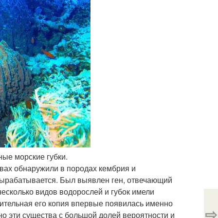
ные морские губки.
твах обнаружили в породах кембрия и
вырабатывается. Был выявлен ген, отвечающий
несколько видов водорослей и губок имели
нительная его копия впервые появилась именно
⇨
нно эти существа с большой долей вероятности и