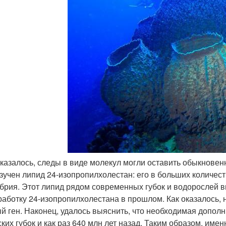
 оказалось, следы в виде молекул могли оставить обыкновен
зучен липид 24-изопропилхолестан: его в больших количес
брия. Этот липид рядом современных губок и водорослей 
работку 24-изопропилхолестана в прошлом. Как оказалось, 
й ген. Наконец, удалось выяснить, что необходимая допол
ских губок и как раз 640 млн лет назад. Таким образом, име