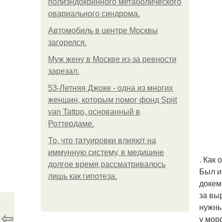
полиэндокринного метаболического
овариального синдрома.
Автомобиль в центре Москвы
загорелся.
Mуж жену в Москве из-за ревности
зарезал.
53-Летняя Джоке - одна из многих
женщин, которым помог фонд Spijt
van Tattoo, основанный в
Роттердаме.
То, что татуировки влияют на
иммунную систему, в медицине
. Как
долгое время рассматривалось
Был и
лишь как гипотеза.
докем
за вы
нужны
⇦
у мор