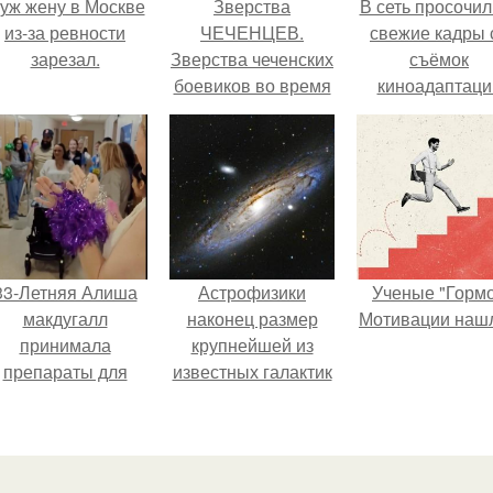
уж жену в Москве
Зверства
В сеть просочил
из-за ревности
ЧЕЧЕНЦЕВ.
свежие кадры 
зарезал.
Зверства чеченских
съёмок
боевиков во время
киноадаптаци
первой чеченской.
"Рапунцель", и 
внимание
моментальн
оказалось
приковано к Ти
крофт.
33-Летняя Алиша
Астрофизики
Ученые "Горм
макдугалл
наконец размер
Мотивации нашл
принимала
крупнейшей из
препараты для
известных галактик
охудения на фоне
измерили.
олиэндокринного
метаболического
овариального