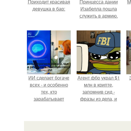
Приходит красивая
Принцесса дании
M
девушка в бар:
Изабелла пошла
служить в армию.
ИИ сделает богаче
Агент фбр украл $1
всех - и особенно
млн в крипте,
тех, кто
запомнив сид -
зарабатывает
фразы из дела, и
меньше всего.
советовался с
п
Chatgpt, как их
п
потратить.