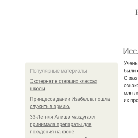
Исс
Учены
были 
Популярные материалы
С зак
Экстернат в старших классах
ознак
школы
млн л
Принцесса дании Изабелла пошла
их пр
служить в армию.
33-Летняя Алиша макдугалл
принимала препараты для
похудения на фоне