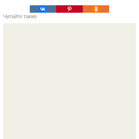
Читайте также
Армейский тест на психику. Армейский психологический
тест.