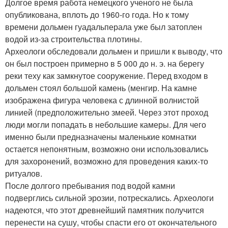
Долгое время работа немецкого ученого не была
опубликована, вплоть до 1960-го года. Но к тому
времени дольмен гуадальперала уже был затоплен
водой из-за строительства плотины.
Археологи обследовали дольмен и пришли к выводу, что
он был построен примерно в 5 000 до н. э. на берегу
реки теху как замкнутое сооружение. Перед входом в
дольмен стоял большой камень (менгир. На камне
изображена фигура человека с длинной волнистой
линией (предположительно змеей. Через этот проход
люди могли попадать в небольшие камеры. Для чего
именно были предназначены маленькие комнатки
остается непонятным, возможно они использовались
для захоронений, возможно для проведения каких-то
ритуалов.
После долгого пребывания под водой камни
подверглись сильной эрозии, потрескались. Археологи
надеются, что этот древнейший памятник получится
перенести на сушу, чтобы спасти его от окончательного