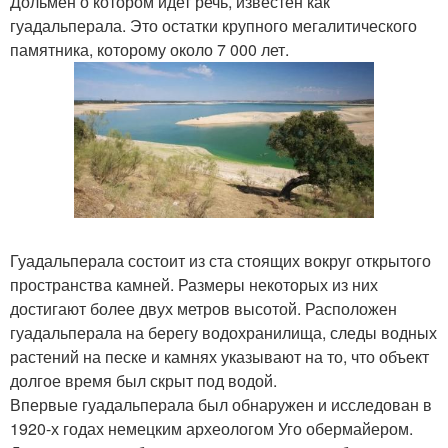
Дольмен о котором идет речь, известен как
гуадальперала. Это остатки крупного мегалитического
памятника, которому около 7 000 лет.
Гуадальперала состоит из ста стоящих вокруг открытого
пространства камней. Размеры некоторых из них
достигают более двух метров высотой. Расположен
гуадальперала на берегу водохранилища, следы водных
растений на песке и камнях указывают на то, что объект
долгое время был скрыт под водой.
Впервые гуадальперала был обнаружен и исследован в
1920-х годах немецким археологом Уго обермайером.