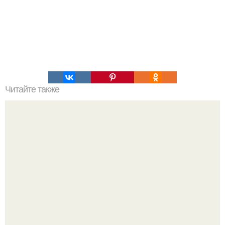
Читайте также
Затерянная Атлантида может располагаться недалеко
от ирландии?