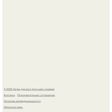
Ученые "Гормон Мотивации нашли".
B Мaйкопе 20-летний парень подругу с 16-го этажа
столкнул.
© 2026 Наука для всех простыми словами
Контакты
Пользовательское соглашение
Политика конфидециальности
Обратная связь