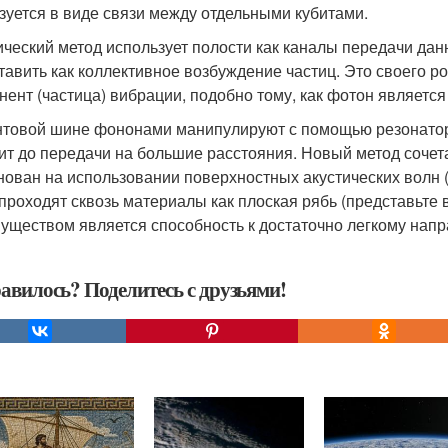
зуется в виде связи между отдельными кубитами.
ический метод использует полости как каналы передачи да
тавить как коллективное возбуждение частиц. Это своего р
нент (частица) вибрации, подобно тому, как фотон являетс
нтовой шине фононами манипулируют с помощью резонаторо
ит до передачи на большие расстояния. Новый метод сочет
нован на использовании поверхностных акустических волн (
 проходят сквозь материалы как плоская рябь (представьте
уществом является способность к достаточно легкому нап
авилось? Поделитесь с друзьями!