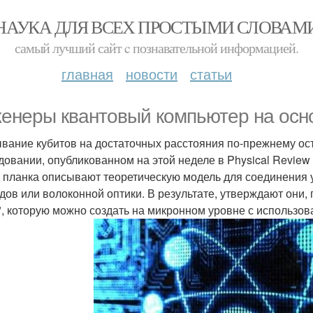
НАУКА ДЛЯ ВСЕХ ПРОСТЫМИ СЛОВАМ
самый лучший сайт c познавательной информацией.
главная
новости
статьи
енеры квантовый компьютер на осно
вание кубитов на достаточных расстояния по-прежнему ос
довании, опубликованном на этой неделе в Physical Review 
 планка описывают теоретическую модель для соединения у
дов или волоконной оптики. В результате, утверждают они,
, которую можно создать на микронном уровне с использо