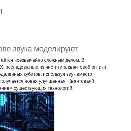
И
ве звука моделируют.
таётся чрезвычайно сложным делом. В
X, исследователи из института квантовой оптики
даленных кубитов, используя звук вместо
 получается новая улучшенная "Квантоваяй
ванием существующих технологий.