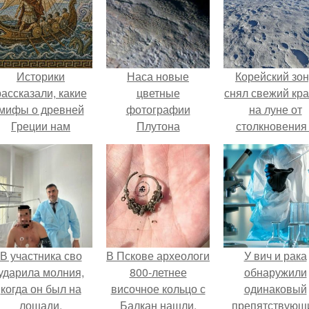
Историки
Наса новые
Корейский зо
рассказали, какие
цветные
снял свежий кр
мифы о древней
фотографии
на луне от
Греции нам
Плутона
столкновения
навязало кино.
опубликовала.
обломком Falcon
В участника сво
В Пскове археологи
У вич и рака
ударила молния,
800-летнее
обнаружили
когда он был на
височное кольцо с
одинаковый
лошади.
Балкан нашли.
препятствующ