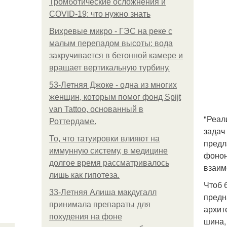
Тромботические осложнения и
COVID-19: что нужно знать
Вихревые микро - ГЭС на реке с
малым перепадом высоты: вода
закручивается в бетонной камере и
вращает вертикальную турбину.
53-Летняя Джоке - одна из многих
женщин, которым помог фонд Spijt
van Tattoo, основанный в
"Реал
Роттердаме.
задач
То, что татуировки влияют на
предл
иммунную систему, в медицине
фонон
долгое время рассматривалось
взаим
лишь как гипотеза.
Чтоб 
33-Летняя Алиша макдугалл
предн
принимала препараты для
архит
похудения на фоне
шина,