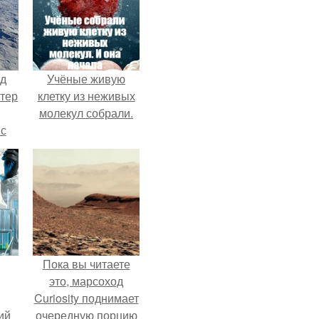
нд
Учёные живую
атер
клетку из неживых
молекул собрали.
 с
 9.
Пока вы читаете
это, марсоход
Curiosity поднимает
ий
очередную порцию