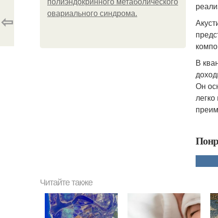
полиэндокринного метаболического
реали
овариального синдрома.
⇦
Акуст
предс
компо
В ква
доход
Он ос
легко
преим
Понр
Читайте также