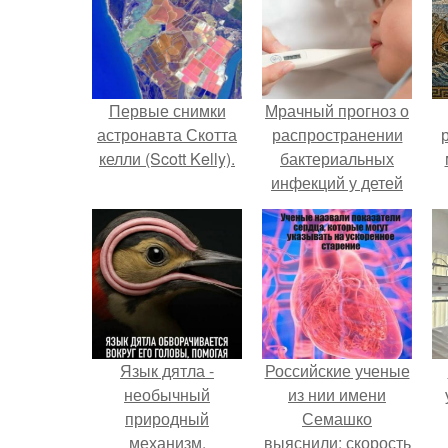
Первые снимки
Мрачный прогноз о
астронавта Скотта
распространении
келли (Scott Kelly).
бактериальных
инфекций у детей
вышел.
Язык дятла -
Российские ученые
необычный
из нии имени
природный
Семашко
механизм.
выяснили: скорость