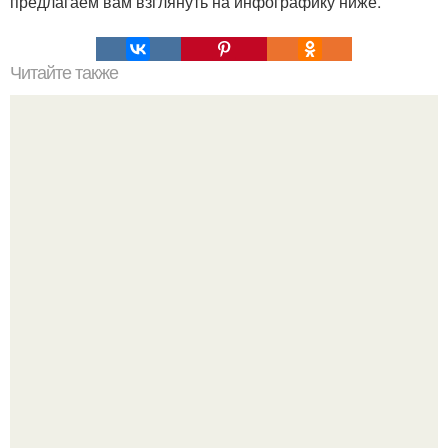
предлагаем вам взглянуть на инфографику ниже.
Читайте также
Это невероятное фото было сделано в чернобыле 24
апреля 1997 года.