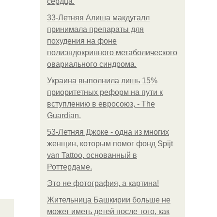
сердца.
33-Летняя Алиша макдугалл
принимала препараты для
похудения на фоне
полиэндокринного метаболического
овариального синдрома.
Украина выполнила лишь 15%
приоритетных реформ на пути к
вступлению в евросоюз, - The
Guardian.
53-Летняя Джоке - одна из многих
женщин, которым помог фонд Spijt
van Tattoo, основанный в
Роттердаме.
Это не фотография, а картина!
Жительница Башкирии больше не
может иметь детей после того, как