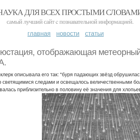
НАУКА ДЛЯ ВСЕХ ПРОСТЫМИ СЛОВАМ
самый лучший сайт c познавательной информацией.
главная
новости
статьи
юстация, отображающая метеорный 
А.
 клерк описывала его так: "буря падающих звёзд обрушила
о светящимися следами и освещалось величественными бол
валась приблизительно в половину её значения для хлопьев