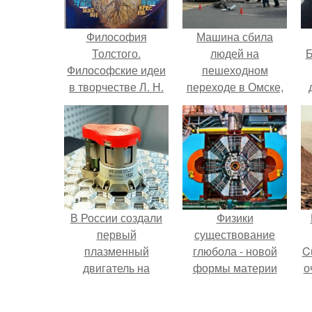
Философия
Машина сбила
Толстого.
людей на
Б
Философские идеи
пешеходном
в творчестве Л. Н.
переходе в Омске,
Толстого.
пострадали 8
к
человек.
е
В России создали
Физики
первый
существование
плазменный
глюбола - новой
C
двигатель на
формы материи
о
криптоне.
подтвердили.