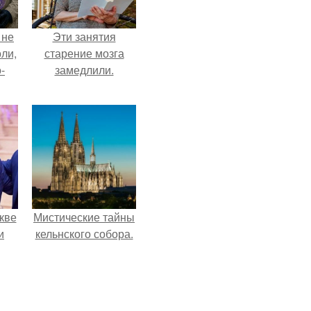
 не
Эти занятия
оли,
старение мозга
-
замедлили.
кве
Мистические тайны
и
кельнского собора.