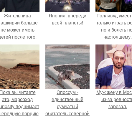
Жительница
Япония, впереди
Голливуд умеет
ашкирии больше
всей планеты!
только играть р
не может иметь
но и болеть по
детей после того,
настоящему.
ак медики сделали
й аборт на шестом
месяце
беременности и
оставили в матке
плаценту.
Пока вы читаете
Опоссум -
Mуж жену в Мос
это, марсоход
единственный
из-за ревност
uriosity поднимает
сумчатый
зарезал.
чередную порцию
обитатель северной
красной пыли. 6.
америки.