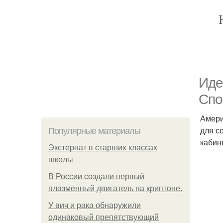
Иде
Спо
Амери
для с
Популярные материалы
кабин
Экстернат в старших классах
школы
В России создали первый
плазменный двигатель на криптоне.
У вич и рака обнаружили
одинаковый препятствующий