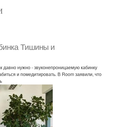
И
бинка Тишины и
ак давно нужно - звуконепроницаемую кабинку
биться и помедитировать. В Room заявили, что
ь