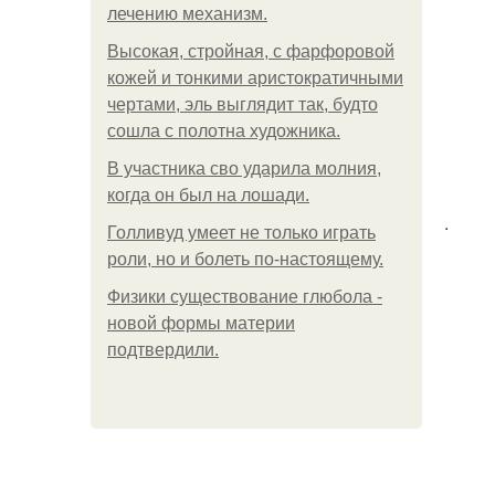
лечению механизм.
Высокая, стройная, с фарфоровой
кожей и тонкими аристократичными
чертами, эль выглядит так, будто
сошла с полотна художника.
В участника сво ударила молния,
когда он был на лошади.
.
Голливуд умеет не только играть
роли, но и болеть по-настоящему.
Физики существование глюбола -
новой формы материи
подтвердили.