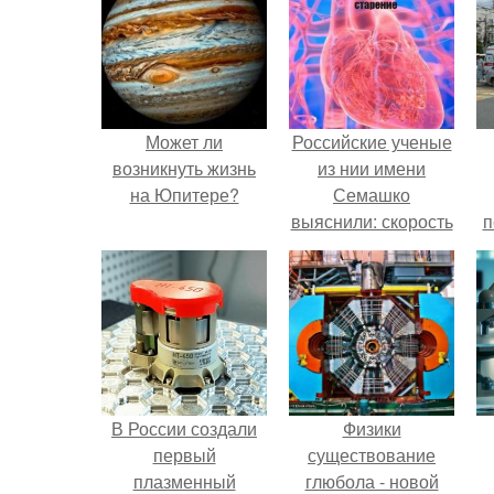
Может ли
Российские ученые
возникнуть жизнь
из нии имени
на Юпитере?
Семашко
выяснили: скорость
п
старения напрямую
зависит от
состояния сосудов
и работы сердца.
В России создали
Физики
первый
существование
плазменный
глюбола - новой