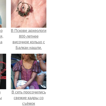
во
В Пскове археологи
я,
800-летнее
на
височное кольцо с
Балкан нашли.
в
В сеть просочились
ы
свежие кадры со
съёмок