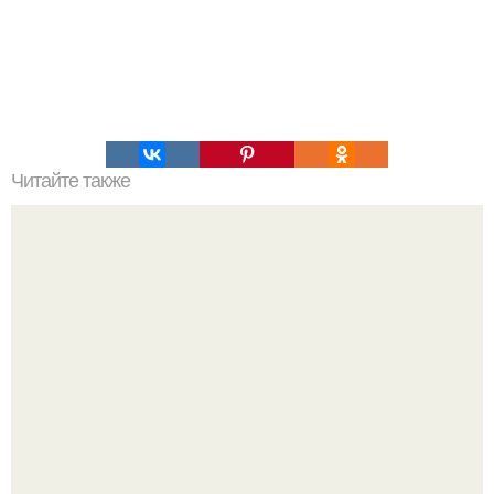
Читайте также
Мифические птицы. В мифологии разных стран большое
место занимают образы птиц.