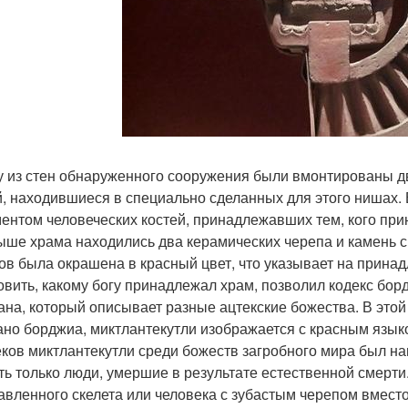
у из стен обнаруженного сооружения были вмонтированы д
й, находившиеся в специально сделанных для этого нишах.
ентом человеческих костей, принадлежавших тем, кого при
ыше храма находились два керамических черепа и камень с
лов была окрашена в красный цвет, что указывает на принад
овить, какому богу принадлежал храм, позволил кодекс бор
ана, который описывает разные ацтекские божества. В этой
но борджиа, миктлантекутли изображается с красным язык
еков миктлантекутли среди божеств загробного мира был на
ть только люди, умершие в результате естественной смерт
авленного скелета или человека с зубастым черепом вмес