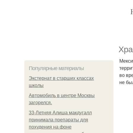
Хра
Мекси
терри
Популярные материалы
во вр
Экстернат в старших классах
не бы
школы
Автомобиль в центре Москвы
загорелся.
33-Летняя Алиша макдугалл
принимала препараты для
похудения на фоне