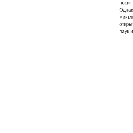
носит
Однак
миктл
откры
паук и