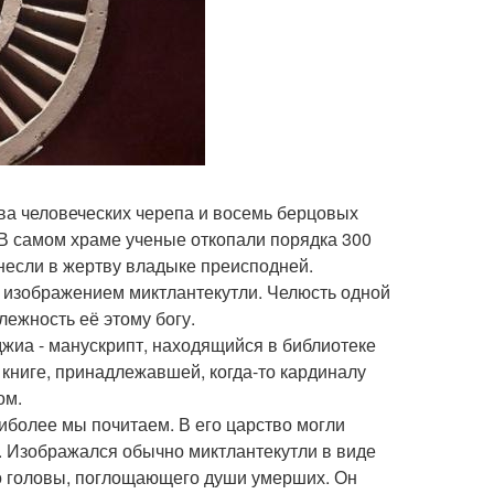
ва человеческих черепа и восемь берцовых
 В самом храме ученые откопали порядка 300
несли в жертву владыке преисподней.
 изображением миктлантекутли. Челюсть одной
лежность её этому богу.
джиа - манускрипт, находящийся в библиотеке
 книге, принадлежавшей, когда-то кардиналу
ом.
иболее мы почитаем. В его царство могли
и. Изображался обычно миктлантекутли в виде
то головы, поглощающего души умерших. Он