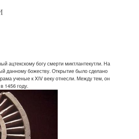
И
ый ацтекскому богу смерти миктлантекутли. На
ый данному божеству. Открытие было сделано
рама ученые к XIV веку отнесли. Между тем, он
в 1456 году.