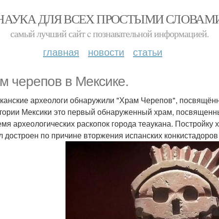
НАУКА ДЛЯ ВСЕХ ПРОСТЫМИ СЛОВАМ
самый лучший сайт c познавательной информацией.
главная
новости
статьи
м черепов в Мексике.
канские археологи обнаружили "Храм Черепов", посвящённ
тории Мексики это первый обнаруженный храм, посвященн
емя археологических раскопок города теаукана. Постройку х
л достроен по причине вторжения испанских конкистадоров 