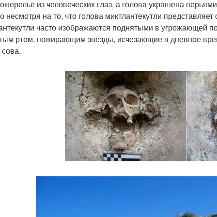
 ожерелье из человеческих глаз, а голова украшена перьями
о несмотря на то, что голова миктлантекутли представляет с
антекутли часто изображаются поднятыми в угрожающей поз
тым ртом, пожирающим звёзды, исчезающие в дневное врем
 сова.