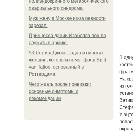
полиэндокринного метаболического
овариального синдрома.
Mуж жену в Москве из-за ревности
зарезал.
Принцесса дании Изабелла пошла
служить в армию.
53-Летняя Джоке - одна из многих
В одн
женщин, которым помог фонд Spijt
косте
van Tattoo, основанный в
фрагм
Роттердаме.
На кр
Чего ждать после прививки:
из го
основные симптомы и
Устан
рекомендации
Ватик
Стефа
У ацт
попас
окров