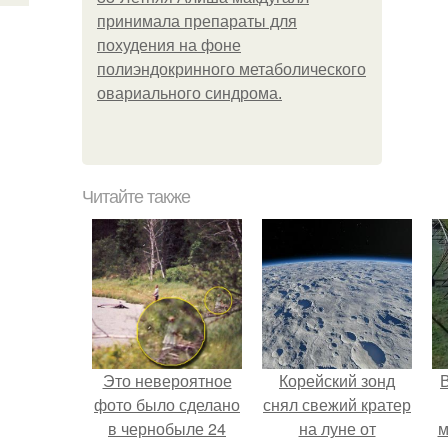
принимала препараты для
похудения на фоне
полиэндокринного метаболического
овариального синдрома.
Читайте также
Это невероятное
Корейский зонд
фото было сделано
снял свежий кратер
в чернобыле 24
на луне от
м