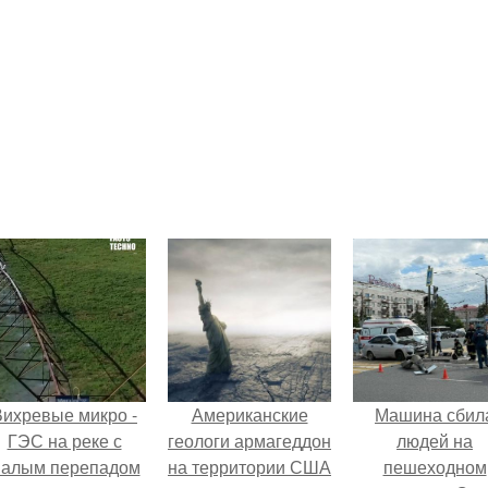
Вихревые микро -
Американские
Машина сбил
ГЭС на реке с
геологи армагеддон
людей на
алым перепадом
на территории США
пешеходном