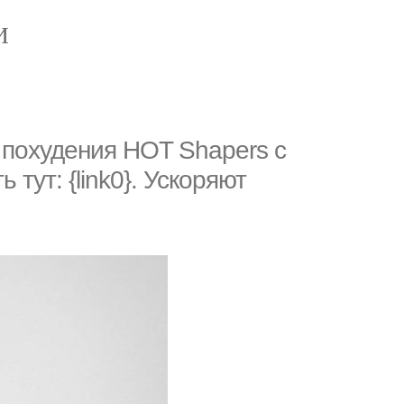
И
охудения HOT Shapers с
т: {link0}. Ускоряют