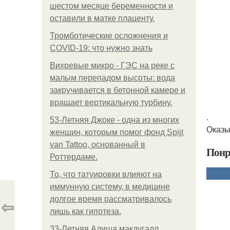
шестом месяце беременности и
оставили в матке плаценту.
Тромботические осложнения и
COVID-19: что нужно знать
Вихревые микро - ГЭС на реке с
малым перепадом высоты: вода
закручивается в бетонной камере и
вращает вертикальную турбину.
.
53-Летняя Джоке - одна из многих
Оказы
женщин, которым помог фонд Spijt
van Tattoo, основанный в
Понр
Роттердаме.
То, что татуировки влияют на
иммунную систему, в медицине
долгое время рассматривалось
⇦
лишь как гипотеза.
33-Летняя Алиша макдугалл