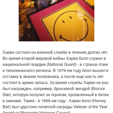
Харви состоял на военной службе в течение долгих лет.
Во время второй мировой войны Харви болл служил в
национальной гвардии (National Guard) - в странах Азии
и тихоокеанского региона. В 1979-ем году болл вышел в
отставку в звании полковника, а после еще шесть лет
состоял в армии запаса. За время службы Харви не раз
был награжден, например, бронзовой звездой (Bronze
Star), которую получил за героизм, проявленный в битве
в окинаве. Также - в 1999-ом году - Харви болл (Harvey
Ball) был удостоен почетной награды Veteran of the Year
Award от Worcester Veterans Council.