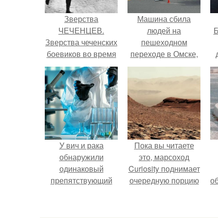
Зверства
Машина сбила
ЧЕЧЕНЦЕВ.
людей на
Б
Зверства чеченских
пешеходном
боевиков во время
переходе в Омске,
первой чеченской.
пострадали 8
к
человек.
е
У вич и рака
Пока вы читаете
обнаружили
это, марсоход
одинаковый
Curiosity поднимает
препятствующий
очередную порцию
о
лечению механизм.
красной пыли. 6.