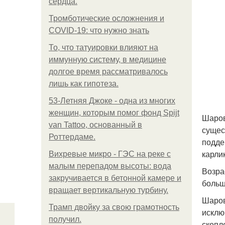
сердца.
Тромботические осложнения и
COVID-19: что нужно знать
То, что татуировки влияют на
иммунную систему, в медицине
долгое время рассматривалось
лишь как гипотеза.
53-Летняя Джоке - одна из многих
женщин, которым помог фонд Spijt
Шаров
van Tattoo, основанный в
сущес
Роттердаме.
подде
карли
Вихревые микро - ГЭС на реке с
малым перепадом высоты: вода
Возра
закручивается в бетонной камере и
больш
вращает вертикальную турбину.
Шаров
Трамп двойку за свою грамотность
исклю
получил.
скопл