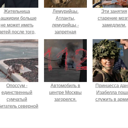
Жительница
Лемурийцы.
Эти занятия
ашкирии больше
Атланты,
старение моз
не может иметь
лемурийцы -
замедлили.
детей после того,
запретная
ак медики сделали
археология.
й аборт на шестом
месяце
беременности и
оставили в матке
плаценту.
Опоссум -
Автомобиль в
Принцесса дан
единственный
центре Москвы
Изабелла пош
сумчатый
загорелся.
служить в арм
битатель северной
америки.