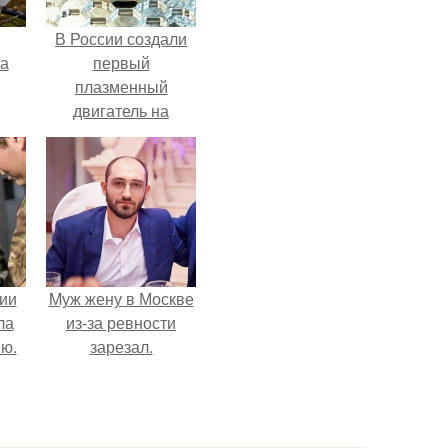
В России создали
га
первый
плазменный
двигатель на
криптоне.
ии
Mуж жену в Москве
ла
из-за ревности
ию.
зарезал.