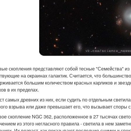
ые скопления представляют собой тесные "Семейства" из н
твующие на окраинах галактик. Считается, что большинство
рживается большим количеством красных карликов и звездн
ков в их пределах.
ст самых древних из них, если судить по отдельным светил
ого взрыва или даже превышает его, что вызывает споры с
ое скопление NGC 362, расположенное в 27 тысячах световы
чением из этого негласного правила - светила в нем замет
ениях. Их возраст, как показывают последние снимки и спек