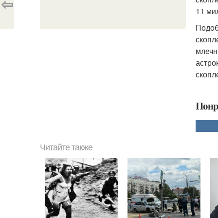
⇦
11 ми
Подоб
скопл
млечн
астро
скопл
Понр
Читайте также