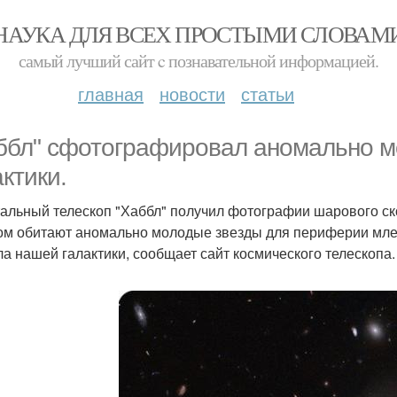
НАУКА ДЛЯ ВСЕХ ПРОСТЫМИ СЛОВАМ
самый лучший сайт c познавательной информацией.
главная
новости
статьи
ббл" сфотографировал аномально м
актики.
альный телескоп "Хаббл" получил фотографии шарового ско
ом обитают аномально молодые звезды для периферии млеч
ла нашей галактики, сообщает сайт космического телескопа.