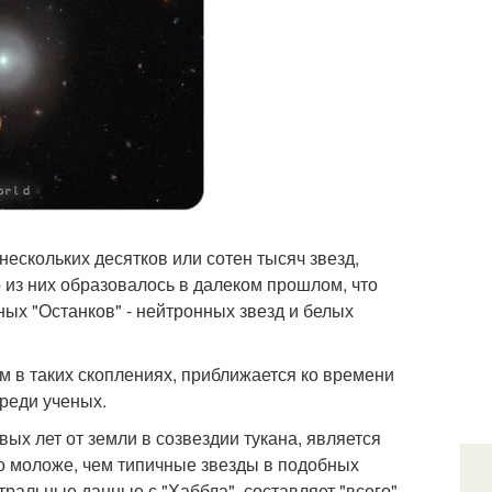
ескольких десятков или сотен тысяч звезд,
 из них образовалось в далеком прошлом, что
ых "Останков" - нейтронных звезд и белых
ам в таких скоплениях, приближается ко времени
реди ученых.
х лет от земли в созвездии тукана, является
но моложе, чем типичные звезды в подобных
тральные данные с "Хаббла", составляет "всего"