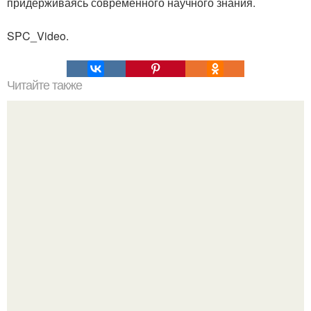
придерживаясь современного научного знания.
SPC_Video.
Читайте также
Пальцы гнутся в обратную сторону. Почему некоторые
люди умеют выгибать палец в обратную сторону?