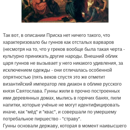
Так вот, в описании Приска нет ничего такого, что
характеризовало бы гуннов как отсталых варваров
(несмотря на то, что у греков вообще была такая черта -
культурно принижать другие народы. Внешний облик
царя гуннов не вызывает у него никакого удивления, за
исключением одежды - они отличалась особенной
опрятностью (пять веков спустя это же отметит
византийский император лев диакон в облике русского
князя Святослава. Гунны жили в прочно построенных
ими деревянных домах, мылись в горячих банях, пили
напитки, которые учёные не могут идентифицировать
иначе, как "мёд" и "квас", и совершали по умершему
потребальное пиршество - "страву".
Гунны основали державу, которая в момент наивысшего