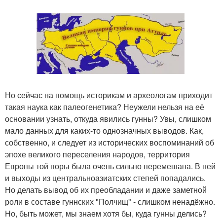
Но сейчас на помощь историкам и археологам приходит
такая наука как палеогенетика? Неужели нельзя на её
основании узнать, откуда явились гунны? Увы, слишком
мало данных для каких-то однозначных выводов. Как,
собственно, и следует из исторических воспоминаний об
эпохе великого переселения народов, территория
Европы той поры была очень сильно перемешана. В ней
и выходы из центральноазиатских степей попадались.
Но делать вывод об их преобладании и даже заметной
роли в составе гуннских "Полчищ" - слишком ненадёжно.
Но, быть может, мы знаем хотя бы, куда гунны делись?