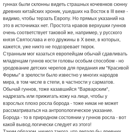
гуннах были склонны видеть страшных кочевнков сюнну
древних китайских хроник, ушедших на Восток в III веке -
видимо, чтобы терзать Европу. Но прямых указаний на
это в источниках нет. Простота нравов верхушки гуннов
очень соответствует таковой же, например, у русского
князя Святослава и его дружины в Х веке, в которых,
кажется, уже никто не подозревает тюрок.
Странным мог казаться европейцам обычай сдавливать
младенцам гуннов кости головы особым способом - но
уродование детских черепов для придания им "Красивой
Формы" в зрелости было известно у многих народов
мира, в том числе в степи, в частности у сарматов.
Обычай гуннов, тоже казавшийся "Варварским",
надрезать или прижигать кожу на лице, чтобы у
взрослых плохо росла борода - тоже никак не может
рассматриваться на антропологическое указание.
Борода - то в природном состоянии у гуннов росла - вот
какой вывод логически следует из этого!
Таким образом, ничего такого, что делало бы древних