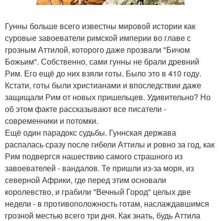
Гунны больше всего известны мировой истории как
суровые завоеватели римской империи во главе с
грозным Аттилой, которого даже прозвали "Бичом
Божьим". Собственно, сами гунны не брали древний
Рим. Его ещё до них взяли готы. Было это в 410 году.
Кстати, готы были христианами и впоследствии даже
защищали Рим от новых пришельцев. Удивительно? Но
об этом факте рассказывают все писатели -
современники и потомки.
Ещё один парадокс судьбы. Гуннская держава
распалась сразу после гибели Аттилы и ровно за год, как
Рим подвергся нашествию самого страшного из
завоевателей - вандалов. Те пришли из-за моря, из
северной Африки, где перед этим основали
королевство, и грабили "Вечный Город" целых две
недели - в противоположность готам, наслаждавшимся
грозной местью всего три дня. Как знать, будь Аттила