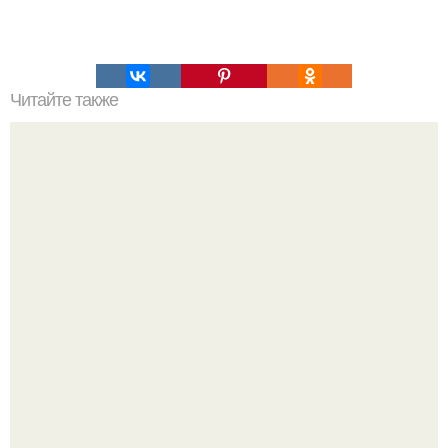
Читайте также
Кикуми Тоторо. Жертва маньяка кикуми тоторо или
номер 72.