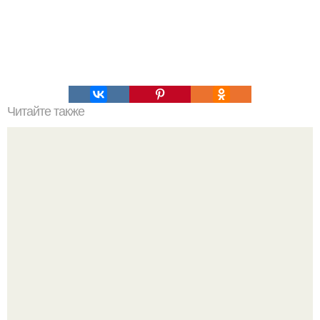
Читайте также
Карета, сделанная специально для папы Климента XI.