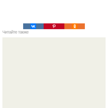
Читайте также
Отрицание различия внутренней природы людей было
возведено в принцип под именем "Равенство".