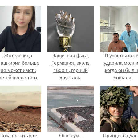
Жительница
Защитная фига,
В участника с
ашкирии больше
Германия, около
ударила молни
не может иметь
1500 г., горный
когда он был 
детей после того,
хрусталь.
лошади.
ак медики сделали
й аборт на шестом
месяце
беременности и
оставили в матке
плаценту.
Пока вы читаете
Опоссум -
Принцесса дан