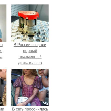
во
В России создали
я,
первый
на
плазменный
двигатель на
криптоне.
ии
В сеть просочились