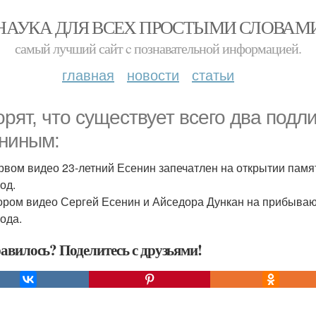
НАУКА ДЛЯ ВСЕХ ПРОСТЫМИ СЛОВАМ
самый лучший сайт c познавательной информацией.
главная
новости
статьи
орят, что существует всего два под
ниным:
рвом видео 23-летний Есенин запечатлен на открытии памят
од.
ором видео Сергей Есенин и Айседора Дункан на прибывающ
года.
авилось? Поделитесь с друзьями!