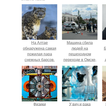
На Алтае
Машина сбила
обнаружена самая
людей на
Б
пожилая пара
пешеходном
снежных барсов.
переходе в Омске,
пострадали 8
к
человек.
е
Физики
У вич и рака