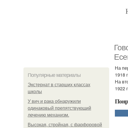
Гов
Есе
На пе
1918 г
Популярные материалы
На вт
Экстернат в старших классах
1922 
школы
Понр
У вич и рака обнаружили
одинаковый препятствующий
лечению механизм.
Высокая, стройная, с фарфоровой