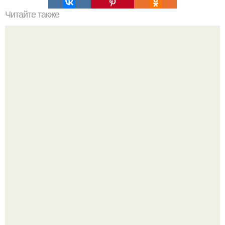
Читайте также
Онгон. Вхождение в ОНГОН. В бурятском шаманизме
термин онгон означает "Божество, дух".
Язык дятла - необычный природный механизм.