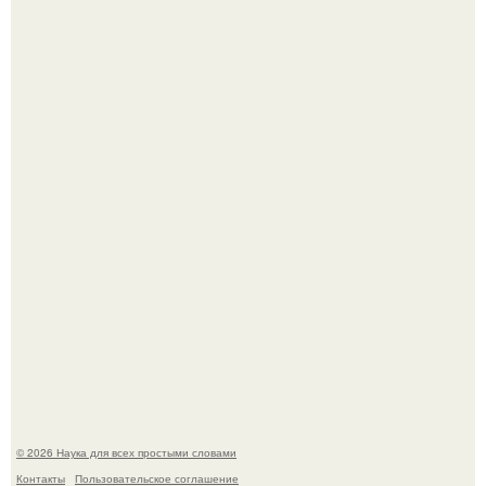
Mуж жену в Москве из-за ревности зарезал.
В сеть просочились свежие кадры со съёмок
киноадаптации "Рапунцель", и всё внимание
моментально оказалось приковано к Тиган крофт.
© 2026 Наука для всех простыми словами
Контакты
Пользовательское соглашение