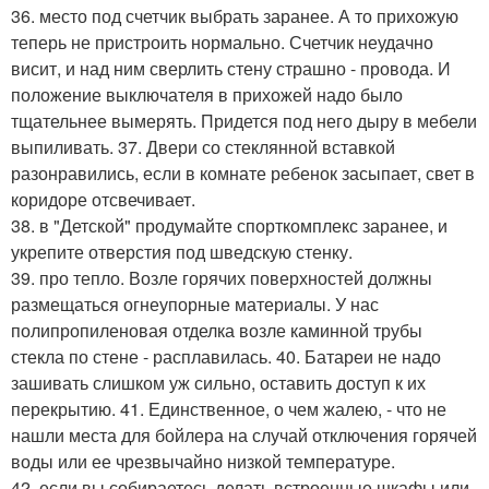
36. место под счетчик выбрать заранее. А то прихожую
теперь не пристроить нормально. Счетчик неудачно
висит, и над ним сверлить стену страшно - провода. И
положение выключателя в прихожей надо было
тщательнее вымерять. Придется под него дыру в мебели
выпиливать. 37. Двери со стеклянной вставкой
разонравились, если в комнате ребенок засыпает, свет в
коридоре отсвечивает.
38. в "Детской" продумайте спорткомплекс заранее, и
укрепите отверстия под шведскую стенку.
39. про тепло. Возле горячих поверхностей должны
размещаться огнеупорные материалы. У нас
полипропиленовая отделка возле каминной трубы
стекла по стене - расплавилась. 40. Батареи не надо
зашивать слишком уж сильно, оставить доступ к их
перекрытию. 41. Единственное, о чем жалею, - что не
нашли места для бойлера на случай отключения горячей
воды или ее чрезвычайно низкой температуре.
42. если вы собираетесь делать встроенные шкафы или