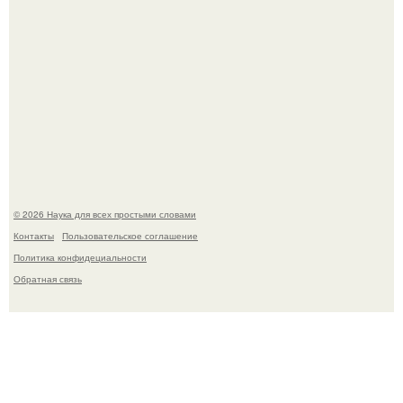
В России создали первый плазменный двигатель на
криптоне.
© 2026 Наука для всех простыми словами
Контакты
Пользовательское соглашение
Политика конфидециальности
Обратная связь