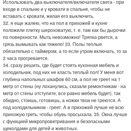
Использовать два выключателя/включателя света - при
входе в спальню и у кровати в спальне, чтобы не
вставать с кровати, желая его выключить.
32. я еще жалею, что на пол в прихожей и кухне
положили плитку шероховатую, т. е. там как бы дырочки
по поверхности. Мыть невозможно! Тряпка рвется, а
грязь вымывать как тяжело! 33. Полы теплые
обязательно с таймером, а то если утром включать, то за
2 часа прогревается.
34. сразу решить, где будет стоять кухонная мебель и
холодильник, под них не класть теплый пол! У меня вот
глубина напольных шкафов 60 см, а пол не греет на 1
метр от стены (ну лоханулись, сказали ремонтникам - на
метр от стены отступите, все равно мебель будет), так
обидно, стоишь, готовишь, а ножки твои не греются. А
под холодильником - греет. А в прихожей лучше не всю
прихожую греть, чтобы обувь просыхала. 35. Окна лучше
с функцией микропроветривания и безопасными
щеколдами для детей и животных.