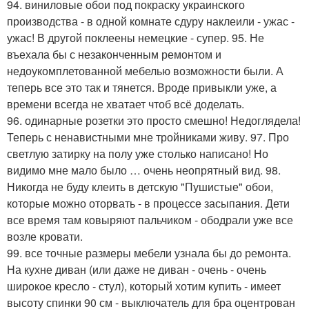
94. виниловые обои под покраску украинского
производства - в одной комнате сдуру наклеили - ужас -
ужас! В другой поклеены немецкие - супер. 95. Не
въехала бы с незаконченным ремонтом и
недоукомплетованной мебелью возможности были. А
теперь все это так и тянется. Вроде привыкли уже, а
времени всегда не хватает чтоб всё доделать.
96. одинарные розетки это просто смешно! Недоглядела!
Теперь с ненавистными мне тройниками живу. 97. Про
светлую затирку на полу уже столько написано! Но
видимо мне мало было … очень неопрятный вид. 98.
Никогда не буду клеить в детскую "Пушистые" обои,
которые можно оторвать - в процессе засыпания. Дети
все время там ковыряют пальчиком - ободрали уже все
возле кровати.
99. все точные размеры мебели узнала бы до ремонта.
На кухне диван (или даже не диван - очень - очень
широкое кресло - стул), который хотим купить - имеет
высоту спинки 90 см - выключатель для бра оцентрован