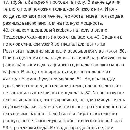
47. трубы к батареям проходят в полу. В ванне датчик
теплого пола положили слишком близко к ним. Итог -
когда включают отопление, термостат имеет только два
режима: выключено или на полную мощность.
48. слишком шершавый кафель на полу в ванне.
Трудоемко ухаживать (плохо отмывается. 49. Зашили в
потолок слишком узкий вентканал для вытяжки.
Результат падение мощности всасывания у вытяжки. 50.
При разделении пола в кухне - гостиной на рабочую зону
(кафель) и зону отдыха (паркет) сделали слишком много
кафеля. Вывод: планировать надо тщательнее и с
учетом объемов будущей мебели. 51. Водоразводку
сделали по последовательной схеме, очень жалею, что
не заставил сантехников переделать. 52. У нас на кухне
плитка испанская, очень красивая, но один минус, очень
глубокие фаски, там всякая грязь быстро скапливается и
плохо вымывается. Надо было выбирать абсолютно
ровную, но не глянцевую и чтобы почти фаски не было.
53. с розетками беда. Их надо гораздо больше, чем