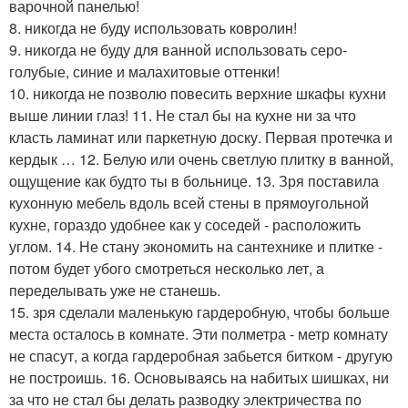
варочной панелью!
8. никогда не буду использовать ковролин!
9. никогда не буду для ванной использовать серо-
голубые, синие и малахитовые оттенки!
10. никогда не позволю повесить верхние шкафы кухни
выше линии глаз! 11. Не стал бы на кухне ни за что
класть ламинат или паркетную доску. Первая протечка и
кердык … 12. Белую или очень светлую плитку в ванной,
ощущение как будто ты в больнице. 13. Зря поставила
кухонную мебель вдоль всей стены в прямоугольной
кухне, гораздо удобнее как у соседей - расположить
углом. 14. Не стану экономить на сантехнике и плитке -
потом будет убого смотреться несколько лет, а
переделывать уже не станешь.
15. зря сделали маленькую гардеробную, чтобы больше
места осталось в комнате. Эти полметра - метр комнату
не спасут, а когда гардеробная забьется битком - другую
не построишь. 16. Основываясь на набитых шишках, ни
за что не стал бы делать разводку электричества по