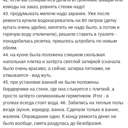
комоды на заказ, ровнять стенки надо!
43. продумывать мелочи надо заранее. Уже после
ремонта купили водонагреватель на 80 литров (детку
купать очень удобно, кипятить не надо было, а потом и
горячую воду отключили), решили ставить в туалете -
понадобилась розетка, пришлось штробить по новым
обоям.
44. на кухне была положена слишком скользкая
напольная плитка и затёрта светлой затиркой (сначала
было очень красиво, а сейчас затирка пятнами, не
отмывается - вид жуть.
45. при установке ванной не были положены
бордюрчики на стене, где она стыкуется с плиткой, а
просто затёрто силиконовым герметиком. Итог - в
уголках всегда стоит вода. 46. Забились на теплые полы
везде (кухня, коридор, ванна. Сделали только в ванне,
жалеем. Оправдание одно. К концу ремонта денег не
было вообще, смета раздулась до безобразия.