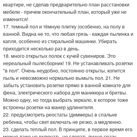
квартире, не сделав предварительно план расстановки
мебели - причем окончательный план, который уже не
изменится!
17. темный пол и тёмную плитку (особенно, на полу в
ванной. Видна не то, что любая грязь - каждая пылинка и
капля, особенно из стиральной машинки. Убирать
приходится несколько раз в день.
18. много открытых полок с кучей сувениров. Это
нереальный пылесборник! 19. Не устанавливать розетки
"в пол". Очень неудобно, постоянно открыты, копится
пыль и невозможно нормально вымыть пол. 21. Не
забыть установить розетки прямо в ванной комнате для
фена, электрического набора для маникюра и бритвы.
Можно одну, но тогда выбрать зеркало, в которое тоже
встроены розетки на манер удлинителя.
22. предусмотреть реостаты (диммеры) в спальне
ребенка, чтобы свет включать не резко, а медленно.
23. сделать теплый пол. В принципе, в первое время его
можно даже не включать, но сделать лучше сразу.