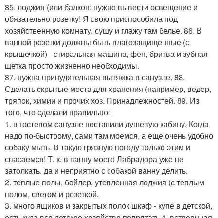
85. лоджия (или балкон: нужно вывести освещение и
обязательно розетку! Я свою приспособила под
хозяйственную комнату, сушу и глажу там белье. 86. В
ванной розетки должны быть влагозащищенные (с
крышечкой) - стиральная машина, фен, бритва и зубная
щетка просто жизненно необходимы.
87. нужна принудительная вытяжка в санузле. 88.
Сделать скрытые места для хранения (например, ведер,
тряпок, химии и прочих хоз. Принадлежностей. 89. Из
того, что сделали правильно:
1. в гостевом санузле поставили душевую кабину. Когда
надо по-быстрому, сами там моемся, а еще очень удобно
собаку мыть. В такую грязную погоду только этим и
спасаемся! Т. к. в ванну моего Лабрадора уже не
затолкать, да и неприятно с собакой ванну делить.
2. теплые полы, бойлер, утепленная лоджия (с теплым
полом, светом и розеткой.
3. много ящиков и закрытых полок шкаф - купе в детской,
есть куда все детское хозяйство попрятать 4. встроенная