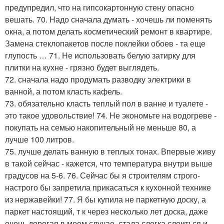
предупредил, что на гипсокартонную стену опасно
вешать. 70. Надо сначала думать - хочешь ли поменять
окна, а потом делать косметический ремонт в квартире.
Замена стеклопакетов после поклейки обоев - та еще
глупость … 71. Не использовать белую затирку для
плитки на кухне - грязно будет выглядеть.
72. сначала надо продумать разводку электрики в
ванной, а потом класть кафель.
73. обязательно класть теплый пол в ванне и туалете -
это такое удовольствие! 74. Не экономьте на водогреве -
покупать на семью накопительный не меньше 80, а
лучше 100 литров.
75. лучше делать ванную в теплых тонах. Впервые живу
в такой сейчас - кажется, что температура внутри выше
градусов на 5-6. 76. Сейчас бы я строителям строго-
настрого бы запретила прикасаться к кухонной технике
из нержавейки! 77. Я бы купила не паркетную доску, а
паркет настоящий, т к через несколько лет доска, даже
очень дорогая в моем случае, стала слегка слоиться и