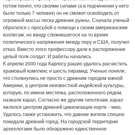
потом понял, что своими силами (а в подчинении у него
было только 7 человек) он не сможет освободить от
огромной массы песка древние руины. Сначала ученый
обратился с просьбой о помощи к своим американским
коллегам, но ввиду сложившегося на то время
политического напряжения между перу и США, получил
отказ. Вместо этого профессору дали в распоряжение
целый полк солдат. И работы начались.
К апрелю 2000 года Карлосу рашио удалось расчистить
храмовый комплекс и шесть пирамид. Ученые поняли,
что столкнулись не просто с древним городом южной
Америки, а центром неизвестной индейской культуры,
которую, по имени местечка, расположенного рядом,
назвали карал. Согласно же другим гипотезам, карал
являлся центром древней цивилизации норте - чико.
Удалось также установить, что давние жители спешно
покидали древний город. На городской территории
археологами было обнаружено единственное