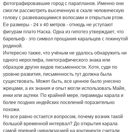
фотографировавшие город с парапланов. Именно они
смогли рассмотреть высеченную в скале человеческую
голову с развевающимися волосами и открытым ртом.
Ее размеры - 24 х 40 метров - отнюдь не уступают
фигурам плато Наска. Одна из гипотез утверждает, что
барельеф - это символ прощания каральцев с покинутой
родиной.
Интересно также, что учёным не удалось обнаружить ни
одного иероглифа, пиктографического знака или
образцов других видов письменности. Хотя, судя по
уровню развития, письменность тут должна была
существовать. Может быть, все ценное было унесено
жрецами, а их знания и опыт могли использовать Майя,
инки или ацтеки. По крайней мере, пирамиды карала и
более поздних индейских поселений поразительно
похожи.
Но все равно остается вопросом, почему возник такой
большой временной интервал? До открытия карала
самой древней цивилизацией на континенте считали