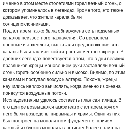
именно в этом месте столетиями горел вечный огонь, о
котором упоминалось в легендах. Кроме того, это также
доказывает, что жители карала были
солнцепоклонниками.
Под алтарем также была обнаружена сеть подземных
каналов неизвестного назначения. Со временем
военные и археологи, высказали предположение, что
каналы были тактической хитростью местных жрецов. В
древних легендах повествуется о том, что в дни великих
праздников жрецы мановением руки заставляли вечный
огонь гореть особенно сильно и высоко. Видимо, по этим
каналам и поступал воздух к алтарю. Похоже, жрецы
научились неплохо вычислять, когда именно из океана
понесутся воздушные потоки.
Исследователям удалось составить план святилища. В
его центре возвышался амфитеатр с алтарём, кругом
него были возведены пирамиды и храмы. Один из них
был построен на монолитном фундаменте, причем
каждый из блоков монолита достигает более полутора