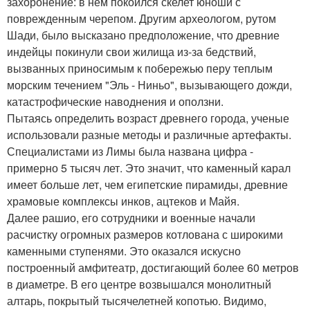
захоронение: в нем покоился скелет юноши с
поврежденным черепом. Другим археологом, рутом
Шади, было высказано предположение, что древние
индейцы покинули свои жилища из-за бедствий,
вызванных приносимым к побережью перу теплым
морским течением "Эль - Ниньо", вызывающего дожди,
катастрофические наводнения и оползни.
Пытаясь определить возраст древнего города, ученые
использовали разные методы и различные артефакты.
Специалистами из Лимы была названа цифра -
примерно 5 тысяч лет. Это значит, что каменный карал
имеет больше лет, чем египетские пирамиды, древние
храмовые комплексы инков, ацтеков и Майя.
Далее рашио, его сотрудники и военные начали
расчистку огромных размеров котлована с широкими
каменными ступенями. Это оказался искусно
построенный амфитеатр, достигающий более 60 метров
в диаметре. В его центре возвышался монолитный
алтарь, покрытый тысячелетней копотью. Видимо,