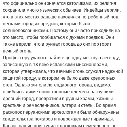
что официально они значатся католиками, их религия
сохранила много языческих обычаев. Индейцы верили,
что в этих местах раньше находился погребенный под
песками город их предков, которые были
солнцепоклонниками. Поэтому они часто приходили на
это место, чтобы пообщаться с духами предков. Они
также верили, что в руинах города до сих пор горит
вечный огонь.
Профессору удалось найти ещё одну местную легенду,
записанную в 18 веке испанскими миссионерами,
которая утверждала, что вечный огонь служил надежной
защитой городу, в котором не было даже крепостных
стен. Однако жители легендарного города, видимо,
ошиблись: дикие воинственные племена разрушили
древний город, превратили в руины храмы, хижины
крестьян и ремесленников, алтари и стелы. Во время
раскопок перуанскими археологами были обнаружены
свидетельства пожаров и поврежденные пирамиды.
Карлос рашио приступил к раскопкам немедленно, но