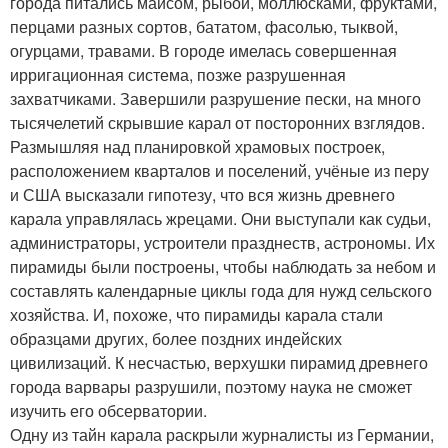
города питались маисом, рыбой, моллюсками, фруктами,
перцами разных сортов, бататом, фасолью, тыквой,
огурцами, травами. В городе имелась совершенная
ирригационная система, позже разрушенная
захватчиками. Завершили разрушение пески, на много
тысячелетий скрывшие карал от посторонних взглядов.
Размышляя над планировкой храмовых построек,
расположением кварталов и поселений, учёные из перу
и США высказали гипотезу, что вся жизнь древнего
карала управлялась жрецами. Они выступали как судьи,
администраторы, устроители празднеств, астрономы. Их
пирамиды были построены, чтобы наблюдать за небом и
составлять календарные циклы года для нужд сельского
хозяйства. И, похоже, что пирамиды карала стали
образцами других, более поздних индейских
цивилизаций. К несчастью, верхушки пирамид древнего
города варвары разрушили, поэтому наука не сможет
изучить его обсерватории.
Одну из тайн карала раскрыли журналисты из Германии,