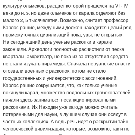
культуру ольмеков, расцвет которой пришелся на VI - IV
века до н. э. но даже ольмеков от карала отделяют без
малого 2, 5 тысячелетия. Возможно, считает профессор
Карлос рашио, между ними должен находится целый ряд
промежуточных цивилизаций пока, увы, не открытых.
На сегодняшний день ученые раскопки в карале
закончили. Археологи полностью расчистили от песка
кварталы, амфитеатр, но пока из-за отсутствия средств
не стали изучать пирамиды. Сначала перуанские власти
отозвали военных с раскопок, потом не стало
государственных и университетских ассигнований.
Карлос рашио сокрушается, что, как только ученые
покинули карал, множество подпольных гробокопателей
начали здесь заниматься несанкционированными
раскопками. Их Находки уже загодя можно считать
потерянными для науки, в лучшем случае они осядут в
частных коллекциях. А ведь речь идет о раскрытии тайн
человеческой цивилизации, которые, возможно, так и не