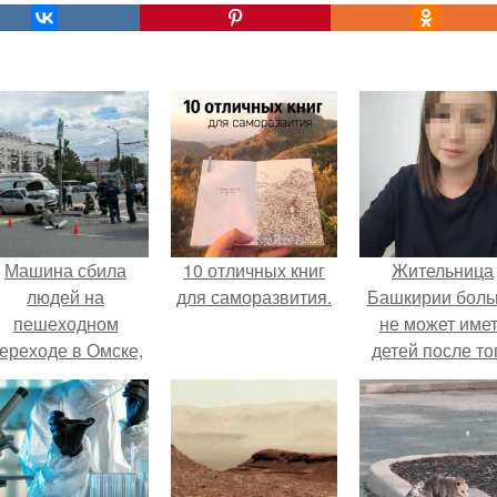
Машина сбила
10 отличных книг
Жительница
людей на
для саморазвития.
Башкирии бол
пешеходном
не может име
ереходе в Омске,
детей после то
пострадали 8
как медики сдел
человек.
ей аборт на ше
месяце
беременности
оставили в мат