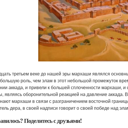
дцать третьем веке до нашей эры мархаши являлся основны
 большую роль, чем элам в этот небольшой промежуток вр
нии аккада, и привели к большей сплоченности мархаши, и
ы, являясь оборонительной реакцией на давление аккада. 
нают мархаши в связи с разграничением восточной границы 
тель дера, в своей надписи говорит о своей победе над эл
авилось? Поделитесь с друзьями!