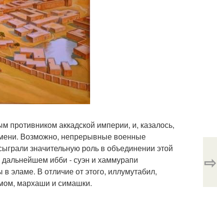
м противником аккадской империи, и, казалось,
емени. Возможно, непрерывные военные
 сыграли значительную роль в объединении этой
⇨
В дальнейшем ибби - суэн и хаммурапи
в эламе. В отличие от этого, иллумутабил,
амом, мархаши и симашки.