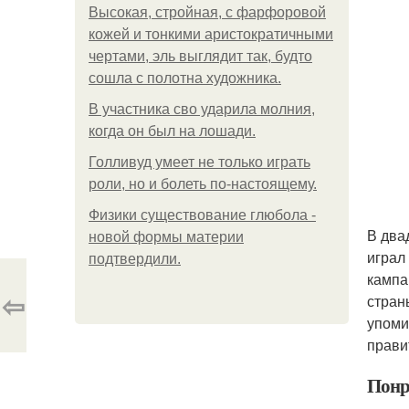
Высокая, стройная, с фарфоровой
кожей и тонкими аристократичными
чертами, эль выглядит так, будто
сошла с полотна художника.
В участника сво ударила молния,
когда он был на лошади.
Голливуд умеет не только играть
роли, но и болеть по-настоящему.
Физики существование глюбола -
В два
новой формы материи
играл
подтвердили.
кампа
⇦
стран
упоми
прави
Понр