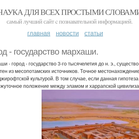
НАУКА ДЛЯ ВСЕХ ПРОСТЫМИ СЛОВАМ
самый лучший сайт c познавательной информацией.
главная
новости
статьи
од - государство мархаши.
ши - город - государство 3-го тысячелетия до н. э., сущест
тен из месопотамских источников. Точное местонахождение
 джирофтской культурой. В том случае, если данная гипотез
жуточное положение между эламом и харрапской цивилиза