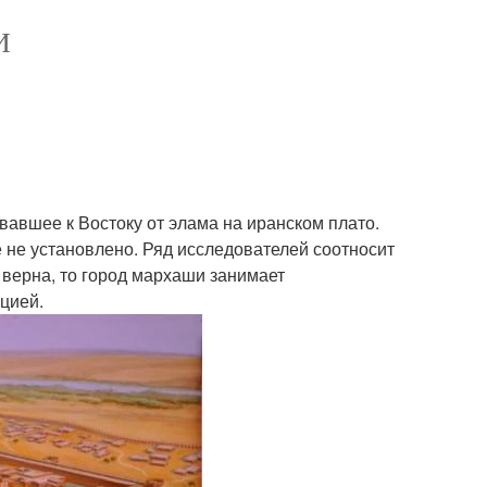
И
вовавшее к Востоку от элама на иранском плато.
 не установлено. Ряд исследователей соотносит
а верна, то город мархаши занимает
цией.