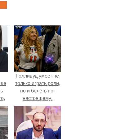
Голливуд умеет не
ьше
только играть роли,
ть
но и болеть по-
го,
настоящему.
али
стом
 и
ке