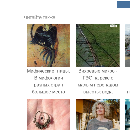
Читайте также
Мифические птицы.
Вихревые микро -
В мифологии
ГЭС на реке с
разных стран
малым перепадом
большое место
высоты: вода
п
занимают образы
закручивается в
птиц.
бетонной камере и
вращает
вертикальную
турбину.