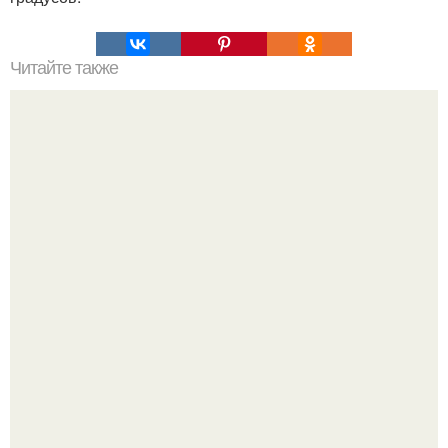
Читайте также
Теория большого взрыва кратко. История теории
большого взрыва.