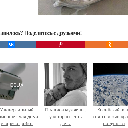
авилось? Поделитесь с друзьями!
Универсальный
Правила мужчины,
Корейский зо
омощник для дома
у которого есть
снял свежий кр
и офиса: робот
дочь.
на луне от