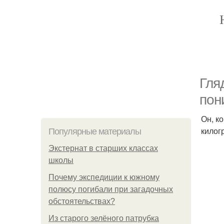
Гля
пон
Он, к
килог
Популярные материалы
Экстернат в старших классах
школы
Почему экспедиции к южному
полюсу погибали при загадочных
обстоятельствах?
Из старого зелёного патрубка