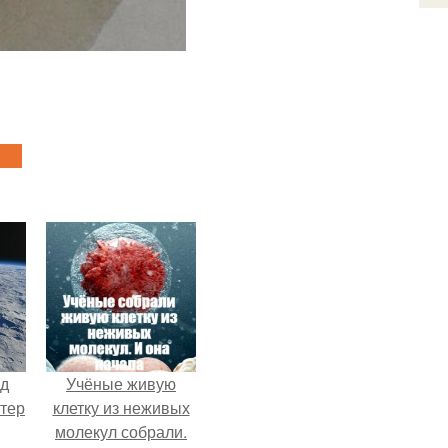
нд
Учёные живую
атер
клетку из неживых
молекул собрали.