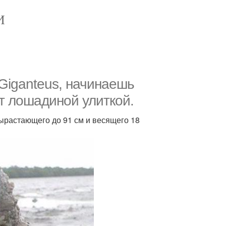
И
 Giganteus, начинаешь
т лошадиной улиткой.
вырастающего до 91 см и весящего 18