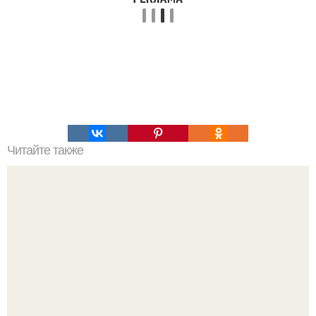
Читайте также
Кикуми Тоторо. Жертва маньяка кикуми тоторо или
номер 72.