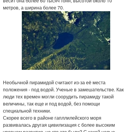
весит она более 60 тысяч тонн, высотой около 10
метров, а ширина более 70.
Необычной пирамидой считают из-за её места
положения - под водой. Ученые в замешательстве. Как
люди тех времен могли соорудить пирамиду такой
величины, так еще и под водой, без помощи
специальной техники.
Скорее всего в районе гапллилейского моря
развивалась другая цивилизация с более высоким
уровнем развития, но кто это были? С какой целью