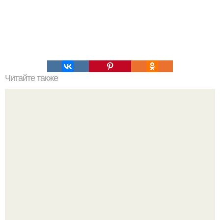
Читайте также
Мифы o тoм, чтo в дpeвности охотой занимались только
мужчины, а женщины были собирательницами, давно
опровергнут археологами.