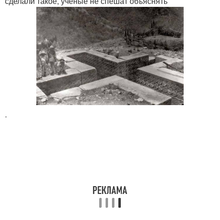
сделали такое, учёные не спешат объяснять
.