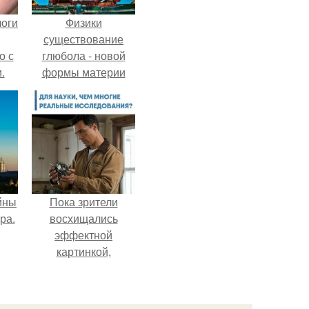
логи
Физики
существование
о с
глюбола - новой
.
формы материи
подтвердили.
йны
Пока зрители
ра.
восхищались
эффектной
картинкой,
создатели фильма
фактически
построили одну из