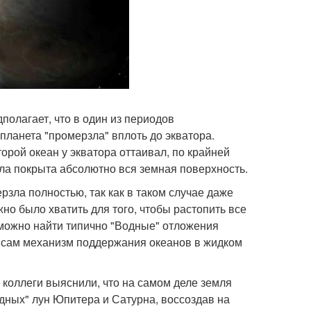
дполагает, что в один из периодов
планета "промерзла" вплоть до экватора.
торой океан у экватора оттаивал, по крайней
ыла покрыта абсолютно вся земная поверхность.
рзла полностью, так как в таком случае даже
но было хватить для того, чтобы растопить все
и можно найти типично "Водные" отложения
 сам механизм поддержания океанов в жидком
 коллеги выяснили, что на самом деле земля
дных" лун Юпитера и Сатурна, воссоздав на