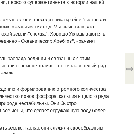
ии, первого суперконтинента в истории нашей
 океанов, они проходят цикл крайне быстрых и
имию океанических вод. Мы выяснили, что
похой земли-"снежка", Хорошо Укладываются в
инно - Океанических Хребтов", - заявил
ль распада родинии и связанных с этим
сывали огромное количество тепла и целый ряд
⇨
 земли.
ждению и формированию огромного количества
личество ионов фосфора, кальция и целого ряда
 природе нестабильны. Они быстро
 все ионы, что делает окружающую воду более
ть землю, так как они служили своеобразным