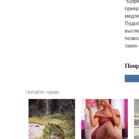
"Буфе
превр
медле
Подоб
выгля
позво
таких 
Понр
Читайте также