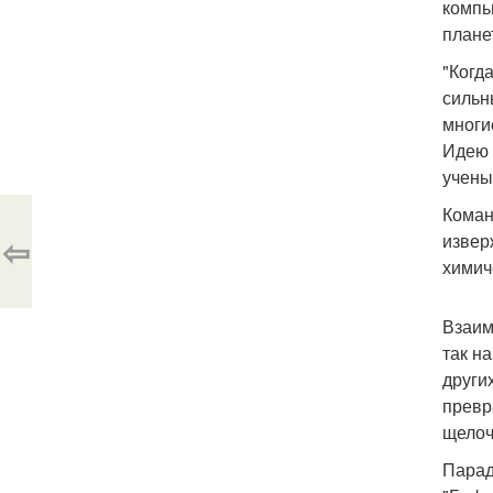
компь
плане
"Когд
сильн
многи
Идею 
учены
Коман
⇦
извер
химич
Взаим
так н
други
превр
щелоч
Парад