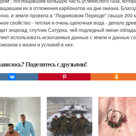
ром", поглощавшим большую часть углекислого газа, котор
ащавшим их в отложения карбонатов на дне океана. Благод
нно, и земля провела в "Ледниковом Периоде" свыше 200 
ное свойство - теплая и очень щелочная вода - делало дре
дит энцелад, спутник Сатурна, чей подледный океан облад
ляет использовать ископаемые данные с земли и данные с
океанов к жизни и условий в них.
авилось? Поделитесь с друзьями!