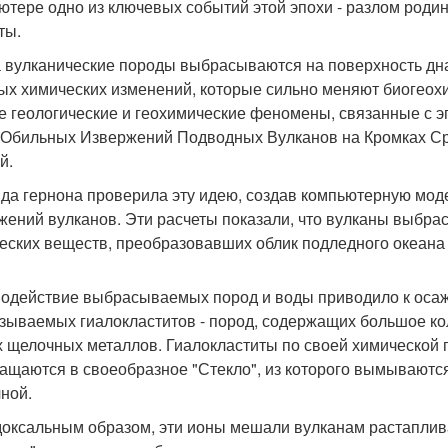
ютере одно из ключевых событий этой эпохи - разлом родин
ты.
а вулканические породы выбрасываются на поверхность дна
ых химических изменений, которые сильно меняют биогеох
е геологические и геохимические феномены, связанные с э
Обильных Извержений Подводных Вулканов на Кромках Сред
й.
да гернона проверила эту идею, создав компьютерную моде
жений вулканов. Эти расчеты показали, что вулканы выбра
еских веществ, преобразовавших облик подледного океана
одействие выбрасываемых пород и воды приводило к оса
азываемых гиалокластитов - пород, содержащих большое ко
х щелочных металлов. Гиалокластиты по своей химической
ащаются в своеобразное "Стекло", из которого вымываются
ной.
оксальным образом, эти ионы мешали вулканам растаплива