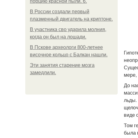
порцию красной пыли. 6.
В России создали первый
плазменный двигатель на криптоне.
В участника сво ударила молния,
когда он был на лошади.
В Пскове археологи 800-летнее
Гипот
височное кольцо с Балкан нашли.
неопр
Эти занятия старение мозга
Сущес
замедлили.
мере,
До на
масси
льды.
щелоч
виде 
Том г
была 