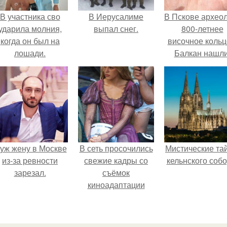
В участника сво
В Иерусалиме
В Пскове архео
ударила молния,
выпал снег.
800-летнее
когда он был на
височное кольц
лошади.
Балкан нашли
уж жену в Москве
В сеть просочились
Мистические та
из-за ревности
свежие кадры со
кельнского собо
зарезал.
съёмок
киноадаптации
"Рапунцель", и всё
внимание
моментально