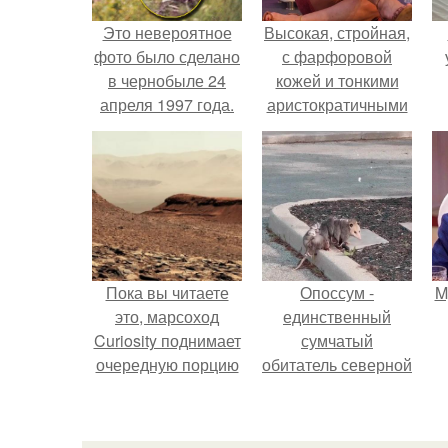
Это невероятное
Высокая, стройная,
фото было сделано
с фарфоровой
в чернобыле 24
кожей и тонкими
апреля 1997 года.
аристократичными
чертами, эль
выглядит так, будто
сошла с полотна
художника.
Пока вы читаете
Опоссум -
M
это, марсоход
единственный
Curiosity поднимает
сумчатый
очередную порцию
обитатель северной
красной пыли. 6.
америки.