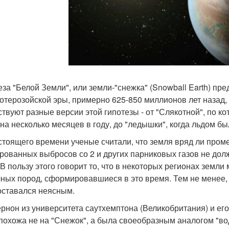
еза "Белой Земли", или земли-"снежка" (Snowball Earth) пре
отерозойской эры, примерно 625-850 миллионов лет назад, 
твуют разные версии этой гипотезы - от "Слякотной", по ко
 на несколько месяцев в году, до "ледышки", когда льдом б
стоящего времени ученые считали, что земля вряд ли проме
рованных выбросов со 2 и других парниковых газов не долж
 В пользу этого говорит то, что в некоторых регионах земл
ных пород, сформировавшиеся в это время. Тем не менее,
оставался неясным.
ернон из университета саутхемптона (Великобритания) и его
похожа не на "Снежок", а была своеобразным аналогом "во