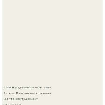
Машина сбила людей на пешеходном переходе в Омске,
пострадали 8 человек.
Высокая, стройная, с фарфоровой кожей и тонкими
аристократичными чертами, эль выглядит так, будто
сошла с полотна художника.
© 2026 Наука для всех простыми словами
Контакты
Пользовательское соглашение
Политика конфидециальности
Обратная связь