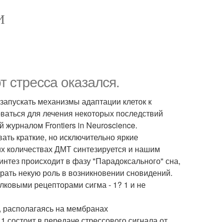
И
 стресса оказался.
запускать механизмы адаптации клеток к
оваться для лечения некоторых последствий
 журналом Frontiers in Neuroscience.
ть краткие, но исключительно яркие
их количествах ДМТ синтезируется и нашим
синтез происходит в фазу "Парадоксального" сна,
рать некую роль в возникновении сновидений.
лковыми рецепторами сигма - 1? 1 и не
е, располагаясь на мембранах
1 состоит в передаче стрессового сигнала от