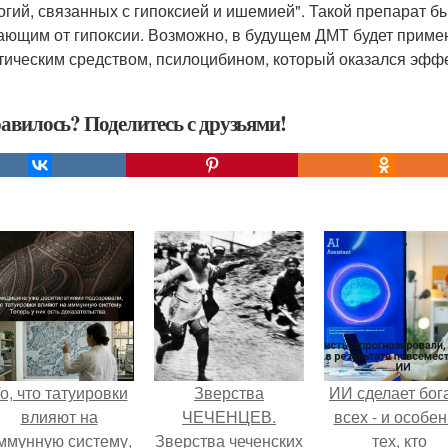
огий, связанных с гипоксией и ишемией". Такой препарат б
ающим от гипоксии. Возможно, в будущем ДМТ будет приме
тическим средством, псилоцибином, который оказался эфф
авилось? Поделитесь с друзьями!
о, что татуировки
Зверства
ИИ сделает бог
влияют на
ЧЕЧЕНЦЕВ.
всех - и особе
ммунную систему,
Зверства чеченских
тех, кто