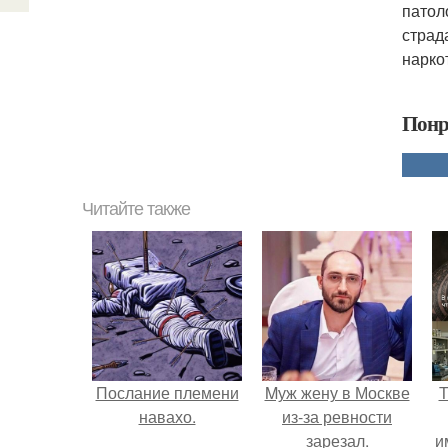
патол
страд
нарко
Понр
Читайте также
Послание племени
Mуж жену в Москве
Т
навахо.
из-за ревности
зарезал.
и