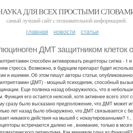
НАУКА ДЛЯ ВСЕХ ПРОСТЫМИ СЛОВАМ
самый лучший сайт c познавательной информацией.
главная
новости
статьи
люциноген ДМТ защитником клеток от
илтриптамин способен активировать рецепторы сигма - 1 и 
иям стресса. Возможно, в будущем препарат будет использ
сии и ишемии. Об этом пишут авторы статьи, опубликованной
илтриптамин (ДМТ) - мощный психоделик, способный вызыва
цинации. Еще полвека назад обнаружилось, что в небольш
м. Функция его остается неясной, хотя активнее всего этот 
му сразу было высказано предположение, что ДМТ может иг
лько лет назад было обнаружено, что ДМТ связывается с бе
вает никакого действия на мышей с нокаутированными? 1..
ецепторы встречаются далеко не , внимание, только в мозг
лазматического ретикулума. Как минимум одна из функций? 