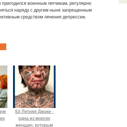
ы пригодился военным летчикам, регулярно
няться наряду с другим ныне запрещенным
ективным средством лечения депрессии.
аче
53-Летняя Джоке -
нно
одна из многих
женщин, которым