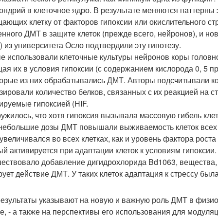
ондрий в клеточное ядро. В результате меняются паттерны э
ающих клетку от факторов гипоксии или окислительного стр
енного ДМТ в защите клеток (прежде всего, нейронов), и но
) из университета Осло подтвердили эту гипотезу.
е использовали клеточные культуры нейронов коры головно
ая их в условия гипоксии (с содержанием кислорода 0, 5 пр
орые из них обрабатывались ДМТ. Авторы подсчитывали кол
зировали количество белков, связанных с их реакцией на стр
ируемые гипоксией (HIF.
ужилось, что хотя гипоксия вызывала массовую гибель клето
небольшие дозы ДМТ повышали выживаемость клеток всех 
 увеличивался во всех клетках, как и уровень фактора роста 
ый активируется при адаптации клеток к условиям гипоксии
ествовало добавление дигидрохлорида Bd1063, вещества, 
рует действие ДМТ. У таких клеток адаптация к стрессу был
результаты указывают на новую и важную роль ДМТ в физио
е, - а также на перспективы его использования для модуля