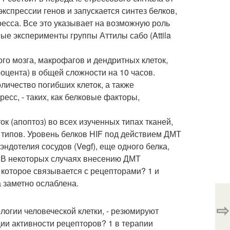
кспрессии генов и запускается синтез белков,
есса. Все это указывает на возможную роль
вые эксперименты группы Аттилы сабо (Attila
го мозга, макрофагов и дендритных клеток,
оцента) в общей сложности на 10 часов.
ичество погибших клеток, а также
есс, - таких, как белковые факторы,
к (апоптоз) во всех изученных типах тканей,
типов. Уровень белков HIF под действием ДМТ
эндотелия сосудов (Vegf), еще одного белка,
. В некоторых случаях внесению ДМТ
которое связывается с рецепторами? 1 и
а заметно ослаблена.
⇨
логии человеческой клетки, - резюмируют
ции активности рецепторов? 1 в терапии