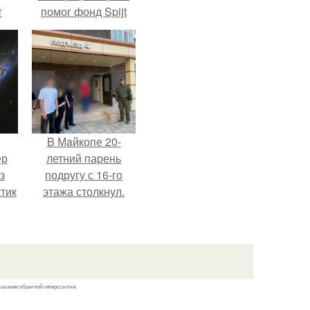
т
помог фонд Spijt
.
van Tattoo,
основанный в
Роттердаме.
B Мaйкопе 20-
ер
летний парень
з
подругу с 16-го
тик
этажа столкнул.
казании обратной гиперссылки.