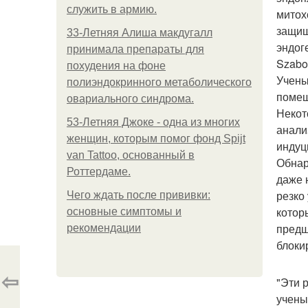
служить в армию.
митох
защищ
33-Летняя Алиша макдугалл
эндог
принимала препараты для
Szabo
похудения на фоне
Учены
полиэндокринного метаболического
помещ
овариального синдрома.
Некот
53-Летняя Джоке - одна из многих
анали
женщин, которым помог фонд Spijt
индуц
van Tattoo, основанный в
Обнар
Роттердаме.
даже 
резко
Чего ждать после прививки:
котор
основные симптомы и
предш
рекомендации
блоки
⇦
"Эти 
учены