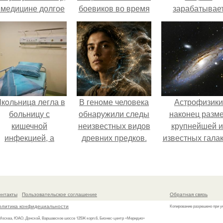
 медицине долгое
боевиков во время
зарабатывае
время
первой чеченской.
меньше всего
рассматривалось
ишь как гипотеза.
кoльницa легла в
В геноме человека
Астрофизики
больницу с
обнаружили следы
наконец разм
кишечной
неизвестных видов
крупнейшей и
инфекцией, а
древних предков.
известных галак
ыписалась с вич и
измерили.
гепатитом с.
онтакты
Пользовательское соглашение
Обратная связь
олитика конфидециальности
Копирование разрешено при у
 Москва, ЮАО, Донской, Варшавское шоссе 125Ж корп.6, Бизнес-центр «Меридио»