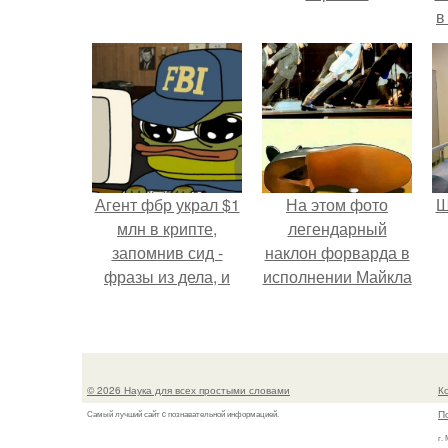
в
л
Агент фбр украл $1
На этом фото
Ш
млн в крипте,
легендарный
запомнив сид -
наклон форварда в
фразы из дела, и
исполнении Майкла
советовался с
Джексона и его
в
Chatgpt, как их
танцоров,
потратить.
бросающий вызов
возможностям
© 2026 Наука для всех простыми словами
К
человеческого тела.
П
Самый лучший сайт c познавательной информацией.
г.