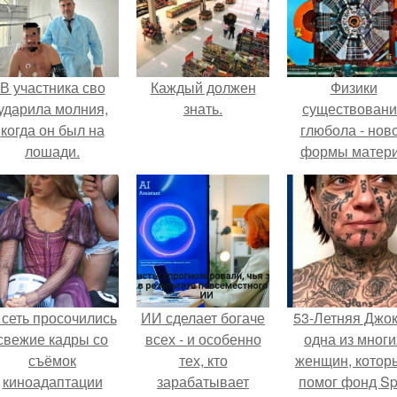
В участника сво
Каждый должен
Физики
ударила молния,
знать.
существован
когда он был на
глюбола - нов
лошади.
формы матер
подтвердили
 сеть просочились
ИИ сделает богаче
53-Летняя Джок
свежие кадры со
всех - и особенно
одна из многи
съёмок
тех, кто
женщин, котор
киноадаптации
зарабатывает
помог фонд Spi