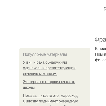
Фра
В пои
Помим
Популярные материалы
филос
У вич и рака обнаружили
одинаковый препятствующий
лечению механизм.
Экстернат в старших классах
школы
Пока вы читаете это, марсоход
Curiosity поднимает очередную