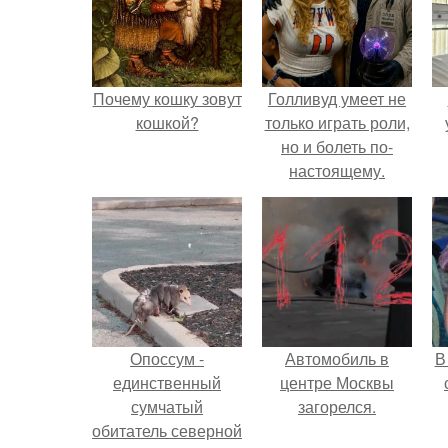
Почему кошку зовут
Голливуд умеет не
кошкой?
только играть роли,
но и болеть по-
настоящему.
Опоссум -
Автомобиль в
В
единственный
центре Москвы
сумчатый
загорелся.
обитатель северной