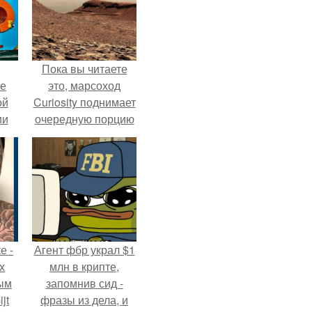
Пока вы читаете
ие
это, марсоход
ой
Curiosity поднимает
ии
очередную порцию
.
красной пыли. 6.
е -
Агент фбр украл $1
х
млн в крипте,
ым
запомнив сид -
jt
фразы из дела, и