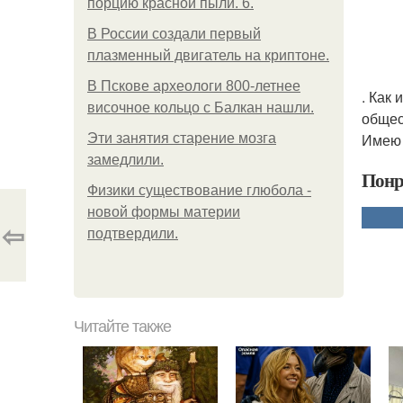
порцию красной пыли. 6.
В России создали первый
плазменный двигатель на криптоне.
В Пскове археологи 800-летнее
. Как
височное кольцо с Балкан нашли.
общес
Имею 
Эти занятия старение мозга
замедлили.
Понр
Физики существование глюбола -
новой формы материи
⇦
подтвердили.
Читайте также