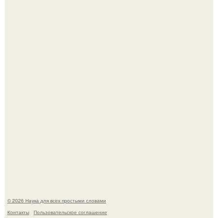
Телескоп "Эйнштейн" заснял гибель звезды в 500 млн
световых лет от земли.
Историки рассказали, какие мифы о древней Греции нам
навязало кино.
© 2026 Наука для всех простыми словами
Контакты
Пользовательское соглашение