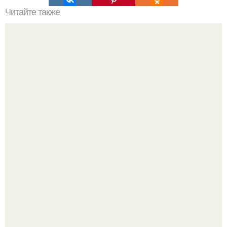
Читайте также
Это невероятное фото было сделано в чернобыле 24
апреля 1997 года.
В архангельской области утонул маленький ребёнок,