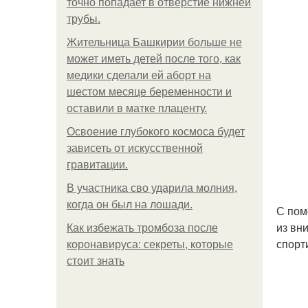
точно попадает в отверстие нижней
трубы.
Жительница Башкирии больше не
может иметь детей после того, как
медики сделали ей аборт на
шестом месяце беременности и
оставили в матке плаценту.
Освоение глубокого космоса будет
зависеть от искусственной
гравитации.
В участника сво ударила молния,
когда он был на лошади.
С пом
из вн
Как избежать тромбоза после
спорт
коронавируса: секреты, которые
стоит знать