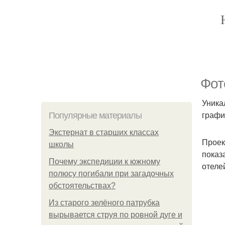
Фот
Уника
графи
Популярные материалы
Экстернат в старших классах
Проек
школы
показ
Почему экспедиции к южному
отеле
полюсу погибали при загадочных
обстоятельствах?
Из старого зелёного патрубка
вырывается струя по ровной дуге и