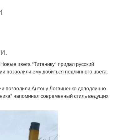
И
и.
 Новые цвета "Титанику" придал русский
и позволили ему добиться подлинного цвета.
гии позволили Антону Логвиненко доподлинно
таника" напоминал современный стиль ведущих