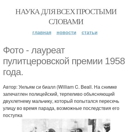
НАУКА ДЛЯ ВСЕХ ПРОСТЫМИ
СЛОВАМИ
главная
новости
статьи
Фото - лауреат
пулитцеровской премии 1958
года.
Автор: Уильям си биалл (William C. Beall. На снимке
запечатлен полицейский, терпеливо объясняющий
двухлетнему мальчику, который попытался пересечь
улицу во время парада, возможные последствия его
поступка