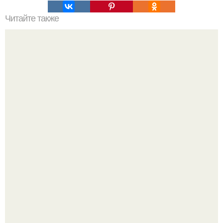
Читайте также
Илон маск назвал настоящее имя человека, который,
вероятно, создал биткоин.
Универсальный помощник для дома и офиса: робот