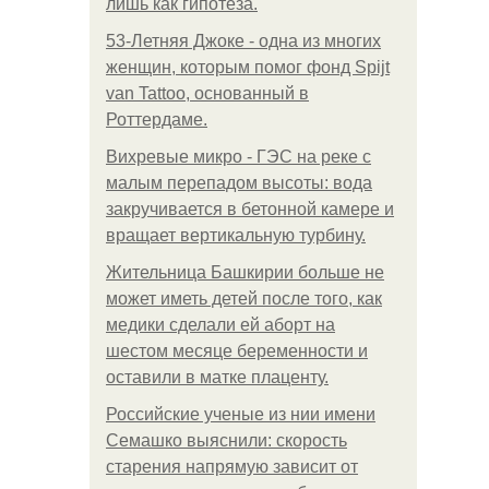
лишь как гипотеза.
53-Летняя Джоке - одна из многих
женщин, которым помог фонд Spijt
van Tattoo, основанный в
Роттердаме.
Вихревые микро - ГЭС на реке с
малым перепадом высоты: вода
закручивается в бетонной камере и
вращает вертикальную турбину.
Жительница Башкирии больше не
может иметь детей после того, как
медики сделали ей аборт на
шестом месяце беременности и
оставили в матке плаценту.
Российские ученые из нии имени
Семашко выяснили: скорость
старения напрямую зависит от