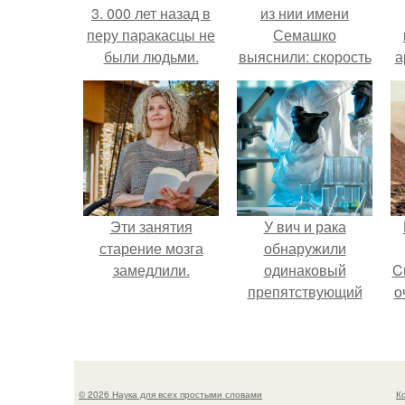
3. 000 лет назад в
из нии имени
перу паракасцы не
Семашко
были людьми.
выяснили: скорость
а
старения напрямую
зависит от
в
состояния сосудов
и работы сердца.
Эти занятия
У вич и рака
старение мозга
обнаружили
замедлили.
одинаковый
C
препятствующий
о
лечению механизм.
© 2026 Наука для всех простыми словами
К