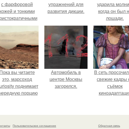
с фарфоровой
упражнений для
ударила молни
кожей и тонкими
развития дикции.
когда он был 
ристократичными
лошади.
чертами, эль
ыглядит так, будто
сошла с полотна
художника.
Пока вы читаете
Автомобиль в
В сеть просочил
это, марсоход
центре Москвы
свежие кадры 
uriosity поднимает
загорелся.
съёмок
чередную порцию
киноадаптаци
красной пыли. 6.
"Рапунцель", и 
внимание
моментальн
оказалось
онтакты
Пользовательское соглашение
Обратная связь
приковано к Ти