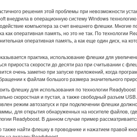
астичного решения этой проблемы при невозможности уста
soft внедрила в операционную систему Windows технологию 
одействие компьютера за счет внешнего флешки. Многие по
а как оперативная память, но это не так. По технологии Re
нительная оперативная память, а как еще один диск, на ко
оказывается практика, использование флешки для увеличе
ься прироста скорости до десяти раз при считывании с фл
вится очень заметно при запуске приложений, когда програ
бращении к файлам большого размера значительного приро
оить флешку для использования по технологии Readyboost 
ельно скоростная и пустая, а также свободный разъем USB
овлен режим автозапуск и при подключении флешки должн
аммы, для открытия обнаруженных на носителе файлов, где
логии Readyboost. В данном случае пример рассматриваетс
 также найти флешку в проводнике и нажатием правой кнопк
ти на вкладку Readyboost.