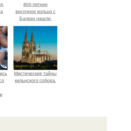
я,
800-летнее
на
височное кольцо с
Балкан нашли.
ись
Мистические тайны
со
кельнского собора.
и
всё
о
ган