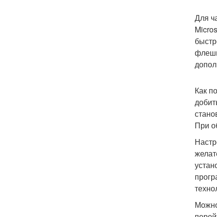
Для ч
Micro
быстр
флешк
допол
Как п
добит
стано
При о
Настр
желат
устан
прогр
техно
Можно
перей