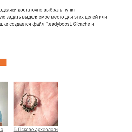
дкачки достаточно выбрать пункт
ную задать выделяемое место для этих целей или
шке создается файл Readyboost. Sfcache и
во
В Пскове археологи