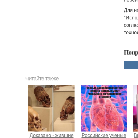
Для н
"Испо
согла
техно
Понр
Читайте также
Доказано - жившие
Российские ученые
В