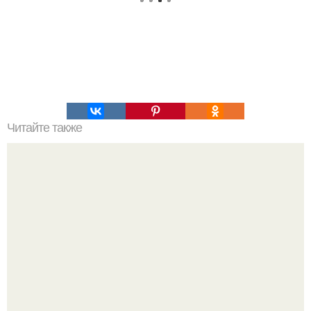
Читайте также
Мифические птицы. В мифологии разных стран большое
место занимают образы птиц.