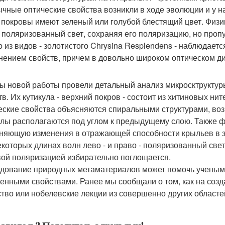
чные оптические свойства возникли в ходе эволюции и у н
 покровы имеют зеленый или голубой блестящий цвет. Физи
- поляризованный свет, сохраняя его поляризацию, но пропу
о из видов - золотистого Chrysina Resplendens - наблюдает
нением свойств, причем в довольно широком оптическом д
ы новой работы провели детальный анализ микросктруктуры
тв. Их кутикула - верхний покров - состоит из хитиновых ни
еские свойства объясняются спиральными структурами, воз
улы располагаются под углом к предыдущему слою. Также ф
няющую изменения в отражающей способности крыльев в з
екоторых длинах волн лево - и право - поляризованный све
вой поляризацией избирательно поглощается.
дование природных метаматериалов может помочь ученым 
енными свойствами. Ранее мы сообщали о том, как на соз
ство или нобелевские лекции из совершенно других областе