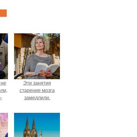
 не
Эти занятия
оли,
старение мозга
-
замедлили.