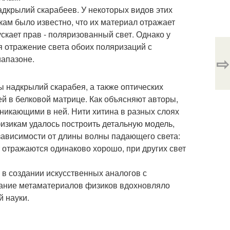
адкрылий скарабеев. У некоторых видов этих
кам было известно, что их материал отражает
скает прав - поляризованный свет. Однако у
ся отражение света обоих поляризаций с
⇨
иапазоне.
 надкрылий скарабея, а также оптических
тей в белковой матрице. Как объясняют авторы,
никающими в ней. Нити хитина в разных слоях
изикам удалось построить детальную модель,
ависимости от длины волны падающего света:
т отражаются одинаково хорошо, при других свет
в создании искусственных аналогов с
дание метаматериалов физиков вдохновляло
й науки.