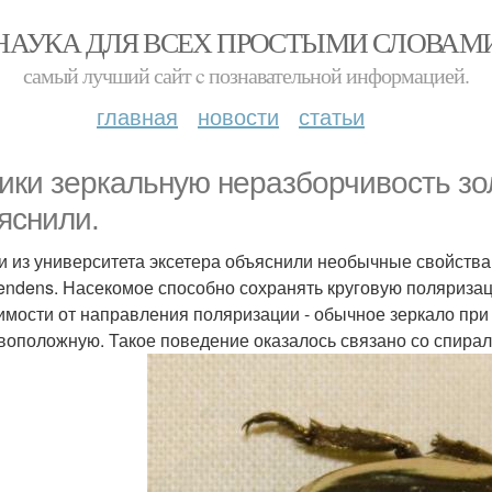
НАУКА ДЛЯ ВСЕХ ПРОСТЫМИ СЛОВАМ
самый лучший сайт c познавательной информацией.
главная
новости
статьи
ики зеркальную неразборчивость зо
яснили.
и из университета эксетера объяснили необычные свойства 
endens. Насекомое способно сохранять круговую поляризац
имости от направления поляризации - обычное зеркало пр
воположную. Такое поведение оказалось связано со спира