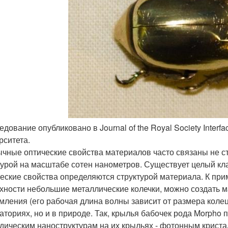
едование опубликовано в Journal of the Royal Society Interf
рситета.
чные оптические свойства материалов часто связаны не сто
турой на масштабе сотен нанометров. Существует целый кла
еские свойства определяются структурой материала. К при
хности небольшие металлические колечки, можно создать 
мления (его рабочая длина волны зависит от размера колец
аториях, но и в природе. Так, крылья бабочек рода Morpho
дическим наноструктурам на их крыльях - фотонным криста