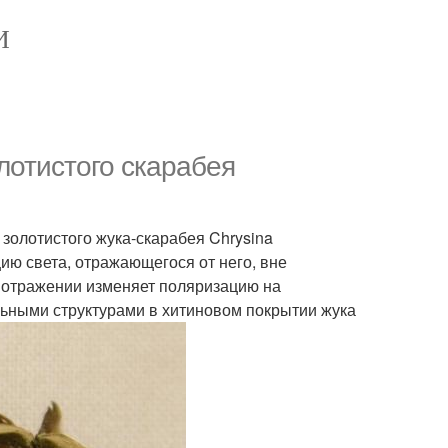
И
лотистого скарабея
золотистого жука-скарабея Chrysina
ию света, отражающегося от него, вне
и отражении изменяет поляризацию на
льными структурами в хитиновом покрытии жука