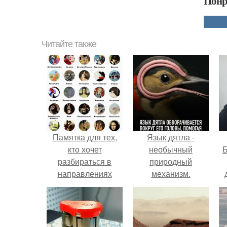
Понр
Читайте также
Памятка для тех,
Язык дятла -
кто хочет
необычный
Б
разбираться в
природный
направлениях
механизм.
живописи.
к
е