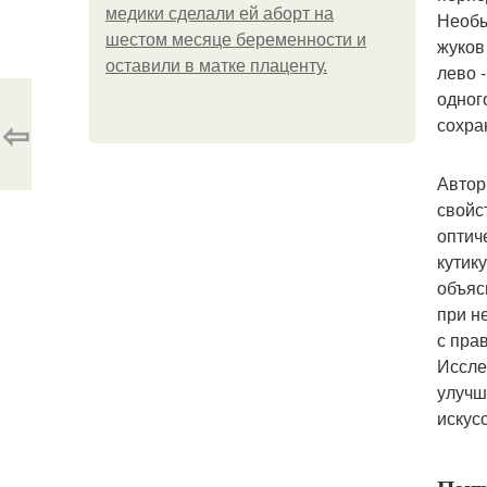
медики сделали ей аборт на
Необы
шестом месяце беременности и
жуков
оставили в матке плаценту.
лево 
одног
⇦
сохра
Автор
свойс
оптич
кутик
объяс
при н
с пра
Иссле
улучш
искус