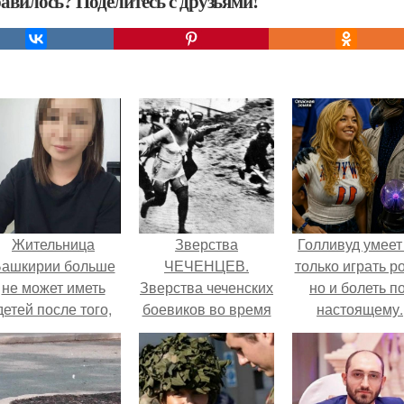
авилось? Поделитесь с друзьями!
Жительница
Зверства
Голливуд умеет
ашкирии больше
ЧЕЧЕНЦЕВ.
только играть р
не может иметь
Зверства чеченских
но и болеть по
детей после того,
боевиков во время
настоящему.
ак медики сделали
первой чеченской.
й аборт на шестом
месяце
беременности и