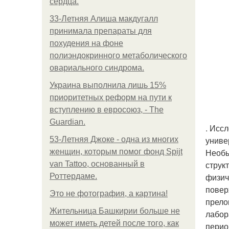
сердца.
33-Летняя Алиша макдугалл
принимала препараты для
похудения на фоне
полиэндокринного метаболического
овариального синдрома.
Украина выполнила лишь 15%
приоритетных реформ на пути к
вступлению в евросоюз, - The
Guardian.
. Иссл
униве
53-Летняя Джоке - одна из многих
Необы
женщин, которым помог фонд Spijt
струк
van Tattoo, основанный в
физич
Роттердаме.
повер
Это не фотография, а картина!
прело
Жительница Башкирии больше не
лабор
может иметь детей после того, как
перио