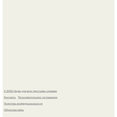
В Пскове археологи 800-летнее височное кольцо с
Балкан нашли.
В России создали первый плазменный двигатель на
криптоне.
© 2026 Наука для всех простыми словами
Контакты
Пользовательское соглашение
Политика конфидециальности
Обратная связь