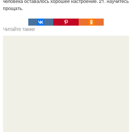
человека оставалось хорошее настроение. 21. научитесь
прощать.
Читайте также
10 фактов о реакции тела на экстремальные и опасные
условия.